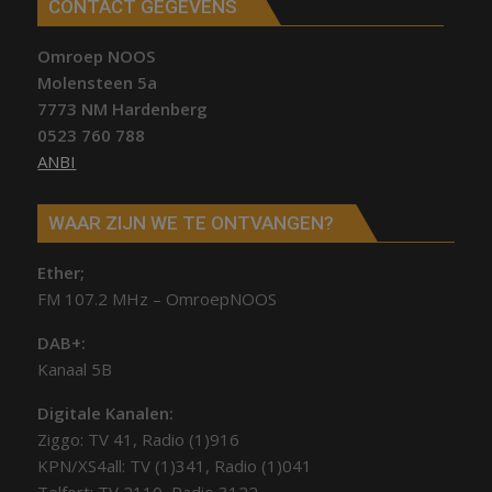
CONTACT GEGEVENS
Omroep NOOS
Molensteen 5a
7773 NM Hardenberg
0523 760 788
ANBI
WAAR ZIJN WE TE ONTVANGEN?
Ether;
FM 107.2 MHz – OmroepNOOS
DAB+:
Kanaal 5B
Digitale Kanalen:
Ziggo: TV 41, Radio (1)916
KPN/XS4all: TV (1)341, Radio (1)041