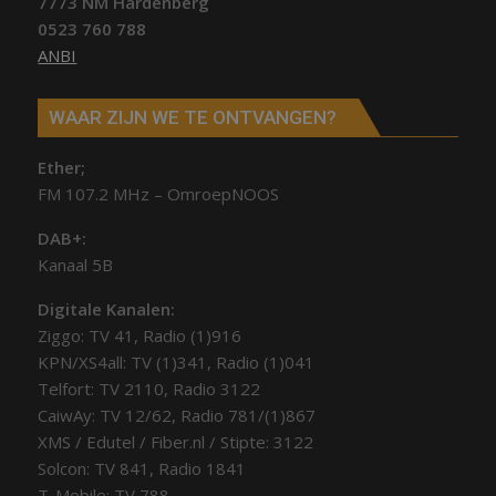
7773 NM Hardenberg
0523 760 788
ANBI
WAAR ZIJN WE TE ONTVANGEN?
Ether;
FM 107.2 MHz – OmroepNOOS
DAB+:
Kanaal 5B
Digitale Kanalen:
Ziggo: TV 41, Radio (1)916
KPN/XS4all: TV (1)341, Radio (1)041
Telfort: TV 2110, Radio 3122
CaiwAy: TV 12/62, Radio 781/(1)867
XMS / Edutel / Fiber.nl / Stipte: 3122
Solcon: TV 841, Radio 1841
T-Mobile: TV 788