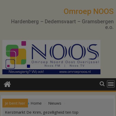
Ga
naar
Omroep NOOS
de
Hardenberg – Dedemsvaart – Gramsbergen
inhoud
e.o.
Je bent hier
Home
Nieuws
Kerstmarkt De Krim, gezelligheid ten top