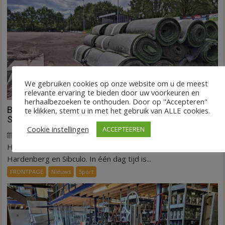
We gebruiken cookies op onze website om u de meest
relevante ervaring te bieden door uw voorkeuren en
herhaalbezoeken te onthouden. Door op "Accepteren"
Binnen een dag is kunstgras weg in Hardenberg en
te klikken, stemt u in met het gebruik van ALLE cookies.
Sibculo
Cookie instellingen
ACCEPTEEREN
5 augustus 2026
Wim de Jonge
voor
Reacties uitgeschakeld
HARDENBERG/SIBCULO – Het gras is vandaag opgerold in
Binnen
een
Hardenberg en Sibculo. In één dag tijd is...
dag
FRONTPAGE
Nieuws
Sport
is
kunstgras
weg
in
Hardenberg