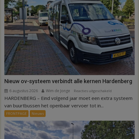
Nieuw ov-systeem verbindt alle kernen Hardenberg
6 augustus 2026
Wim de Jonge
voor
Reacties uitgeschakeld
HARDENBERG – Eind volgend jaar moet een extra systeem
Nieuw
ov-
van buurtbussen het openbaar vervoer tot in...
systeem
FRONTPAGE
Nieuws
verbindt
alle
kernen
Hardenberg