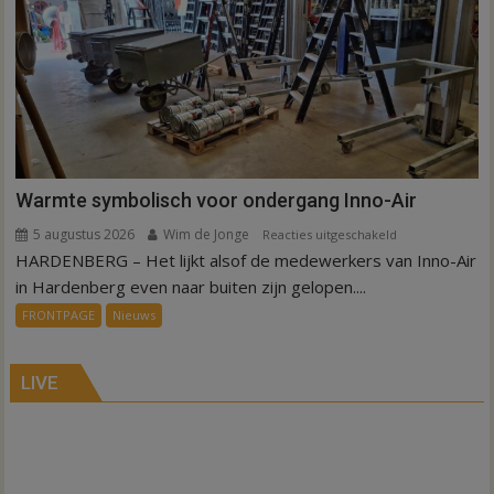
en
Sibculo
Warmte symbolisch voor ondergang Inno-Air
5 augustus 2026
Wim de Jonge
voor
Reacties uitgeschakeld
HARDENBERG – Het lijkt alsof de medewerkers van Inno-Air
Warmte
symbolisch
in Hardenberg even naar buiten zijn gelopen....
voor
FRONTPAGE
Nieuws
ondergang
Inno-
Air
LIVE