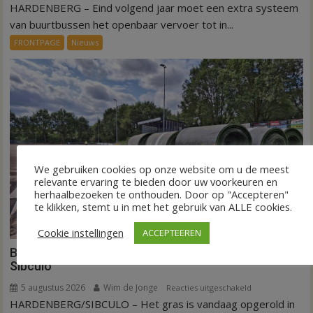
HARDENBERG – Eind volgend jaar moet een extra systeem
Nieuw
ov-
van buurtbussen het openbaar vervoer tot in...
systeem
FRONTPAGE
Nieuws
verbindt
alle
kernen
Hardenberg
We gebruiken cookies op onze website om u de meest
relevante ervaring te bieden door uw voorkeuren en
herhaalbezoeken te onthouden. Door op "Accepteren"
te klikken, stemt u in met het gebruik van ALLE cookies.
Cookie instellingen
ACCEPTEEREN
Binnen een dag is kunstgras weg in Hardenberg en
Sibculo
5 augustus 2026
Wim de Jonge
voor
Reacties uitgeschakeld
HARDENBERG/SIBCULO – Het gras is vandaag opgerold in
Binnen