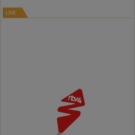
Inno-
Air
LIVE