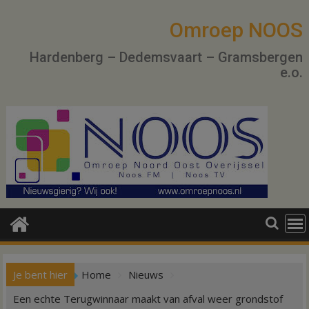
Ga
naar
Omroep NOOS
de
Hardenberg – Dedemsvaart – Gramsbergen
inhoud
e.o.
Je bent hier
Home
Nieuws
Een echte Terugwinnaar maakt van afval weer grondstof