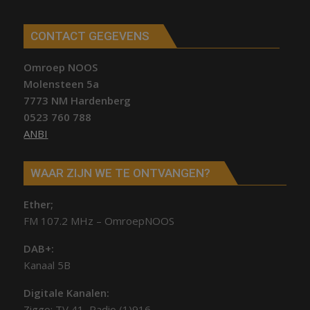
CONTACT GEGEVENS
Omroep NOOS
Molensteen 5a
7773 NM Hardenberg
0523 760 788
ANBI
WAAR ZIJN WE TE ONTVANGEN?
Ether;
FM 107.2 MHz – OmroepNOOS
DAB+:
Kanaal 5B
Digitale Kanalen:
Ziggo: TV 41, Radio (1)916