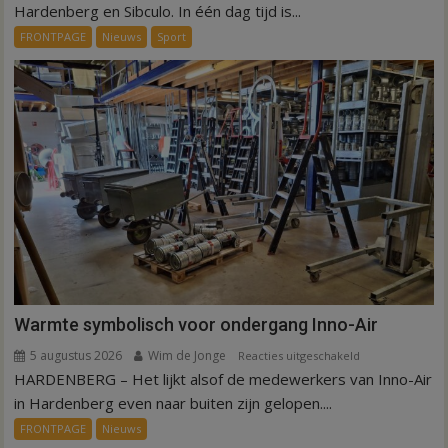
een
Hardenberg en Sibculo. In één dag tijd is...
dag
FRONTPAGE
Nieuws
Sport
is
kunstgras
weg
in
Hardenberg
en
Sibculo
Warmte symbolisch voor ondergang Inno-Air
5 augustus 2026
Wim de Jonge
voor
Reacties uitgeschakeld
HARDENBERG – Het lijkt alsof de medewerkers van Inno-Air
Warmte
symbolisch
in Hardenberg even naar buiten zijn gelopen....
voor
FRONTPAGE
Nieuws
ondergang