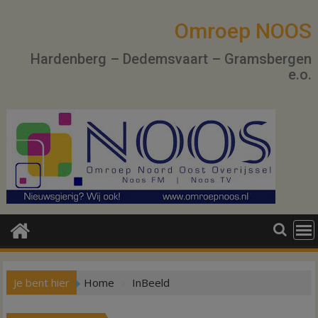
Ga
naar
Omroep NOOS
de
Hardenberg – Dedemsvaart – Gramsbergen
inhoud
e.o.
Je bent hier
Home
InBeeld