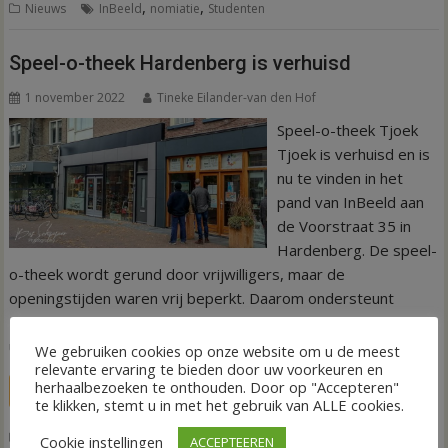
,
,
Nieuws
InBeeld
nomiatie
Studenten
Speel-o-theek Hardenberg is verhuisd
1 november 2022
Tineke Eilander-van den Hof
Speel-o-theek Tjoek
Tjoek is verhuisd en is
nu te vinden in het
pand van InBeeld aan
de Voorstraat 35 in
Hardenberg. De speel-
o-theek wordt gerund door vrijwilligers, maar de
openingstijden waren vrij beperkt. Daarom ondersteunt
InBeeld per 1 november de stichting met onderdak en de
uitleen van het speelgoed.
We gebruiken cookies op onze website om u de meest
relevante ervaring te bieden door uw voorkeuren en
herhaalbezoeken te onthouden. Door op "Accepteren"
LEES MEER
te klikken, stemt u in met het gebruik van ALLE cookies.
,
,
,
,
Nieuws
InBeeld
Speel-o-theek
Speelgoed
Uitleen
winkelcentrum
Cookie instellingen
ACCEPTEEREN