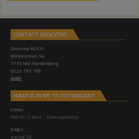
CONTACT GEGEVENS
Omroep NOOS
Molensteen 5a
7773 NM Hardenberg
0523 760 788
ANBI
WAAR ZIJN WE TE ONTVANGEN?
Ether;
FM 107.2 MHz – OmroepNOOS
DAB+:
Kanaal 5B