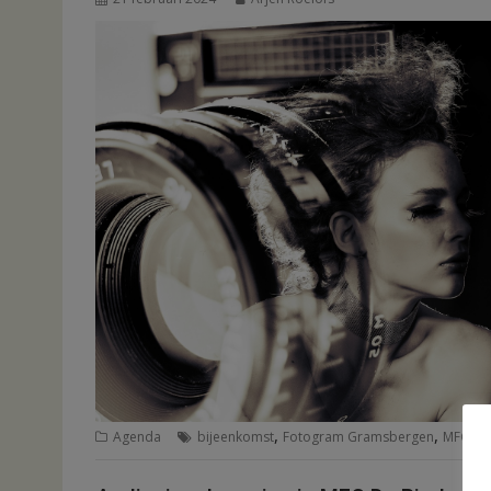
,
,
Agenda
bijeenkomst
Fotogram Gramsbergen
MFC De