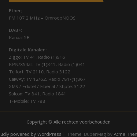
Ether;
FM 107.2 MHz – OmroepNOOS
DAB+:
Kanaal 5B
Digitale Kanalen:
Ziggo: TV 41, Radio (1)916
KPN/XS4all: TV (1)341, Radio (1)041
Telfort: TV 2110, Radio 3122
CaiwAy: TV 12/62, Radio 781/(1)867
XMS / Edutel / Fiber.nl / Stipte: 3122
Solcon: TV 841, Radio 1841
T-Mobile: TV 788
Copyright © Alle rechten voorbehouden
oudly powered by WordPress
|
Theme: DuperMag by
Acme The