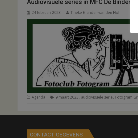
Audiovisuele series in MFC De Binder
24 februari 2023
Tineke Eilander-van den Hof
,
,
Agenda
9 maart 2023
audiovisuele serie
Fotogram G
CONTACT GEGEVENS