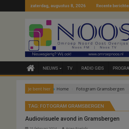
Ga
zaterdag, augustus 8, 2026
Recente berichte
naar
de
inhoud
NIEUWS
TV
RADIO GIDS
PROGRA
Je bent hier
Home
Fotogram Gramsbergen
TAG:
FOTOGRAM GRAMSBERGEN
Audiovisuele avond in Gramsbergen
21 februari 2024
Arjen Roelofs