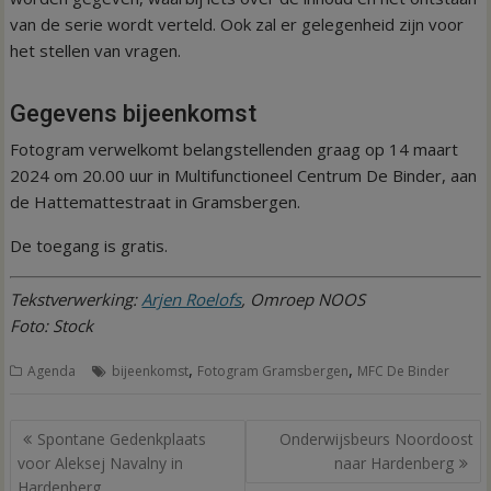
van de serie wordt verteld. Ook zal er gelegenheid zijn voor
het stellen van vragen.
Gegevens bijeenkomst
Fotogram verwelkomt belangstellenden graag op 14 maart
2024 om 20.00 uur in Multifunctioneel Centrum De Binder, aan
de Hattemattestraat in Gramsbergen.
De toegang is gratis.
Tekstverwerking:
Arjen Roelofs
, Omroep NOOS
Foto: Stock
,
,
Agenda
bijeenkomst
Fotogram Gramsbergen
MFC De Binder
Bericht
Spontane Gedenkplaats
Onderwijsbeurs Noordoost
navigatie
voor Aleksej Navalny in
naar Hardenberg
Hardenberg