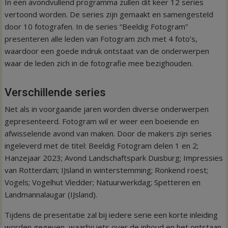
In een avondvullend programma zullen dit keer 12 series
vertoond worden. De series zijn gemaakt en samengesteld
door 10 fotografen. In de series “Beeldig Fotogram”
presenteren alle leden van Fotogram zich met 4 foto’s,
waardoor een goede indruk ontstaat van de onderwerpen
waar de leden zich in de fotografie mee bezighouden.
Verschillende series
Net als in voorgaande jaren worden diverse onderwerpen
gepresenteerd. Fotogram wil er weer een boeiende en
afwisselende avond van maken. Door de makers zijn series
ingeleverd met de titel: Beeldig Fotogram delen 1 en 2;
Hanzejaar 2023; Avond Landschaftspark Duisburg; Impressies
van Rotterdam; IJsland in winterstemming; Ronkend roest;
Vogels; Vogelhut Vledder; Natuurwerkdag; Spetteren en
Landmannalaugar (IJsland).
Tijdens de presentatie zal bij iedere serie een korte inleiding
worden gegeven, waarbij iets over de inhoud en het ontstaan