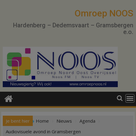
Ga
naar
Omroep NOOS
de
Hardenberg – Dedemsvaart – Gramsbergen
inhoud
e.o.
Je bent hier
Home
Nieuws
Agenda
Audiovisuele avond in Gramsbergen