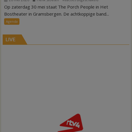
Op zaterdag 30 mei staat The Porch People in Het
Muziekvoorstelling
lokale
Bostheater in Gramsbergen. De achtkoppige band...
countryband
Agenda
in
het
bostheater
LIVE
Gramsbergen