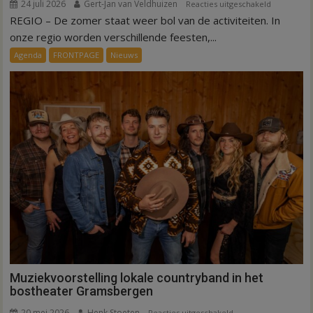
24 juli 2026
Gert-Jan van Veldhuizen
voor
Reacties uitgeschakeld
REGIO – De zomer staat weer bol van de activiteiten. In
Erop
uit
onze regio worden verschillende feesten,...
in
Agenda
FRONTPAGE
Nieuws
de
regio
deze
zomer
Muziekvoorstelling lokale countryband in het
bostheater Gramsbergen
20 mei 2026
Henk Stoeten
voor
Reacties uitgeschakeld