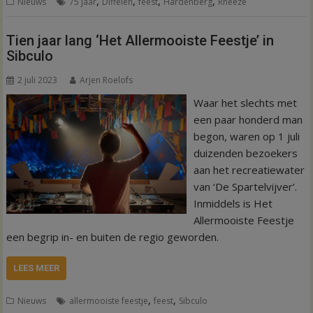
,
,
,
,
Nieuws
75 jaar
Diffelen
feest
Hardenberg
Rheeze
Tien jaar lang ‘Het Allermooiste Feestje’ in
Sibculo
2 juli 2023
Arjen Roelofs
Waar het slechts met
een paar honderd man
begon, waren op 1 juli
duizenden bezoekers
aan het recreatiewater
van ‘De Spartelvijver’.
Inmiddels is Het
Allermooiste Feestje
een begrip in- en buiten de regio geworden.
LEES MEER
,
,
Nieuws
allermooiste feestje
feest
Sibculo