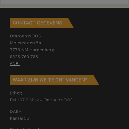
CONTACT GEGEVENS
Omroep NOOS
Molensteen 5a
7773 NM Hardenberg
0523 760 788
ANBI
WAAR ZIJN WE TE ONTVANGEN?
Ether;
FM 107.2 MHz – OmroepNOOS
DAB+:
Kanaal 5B