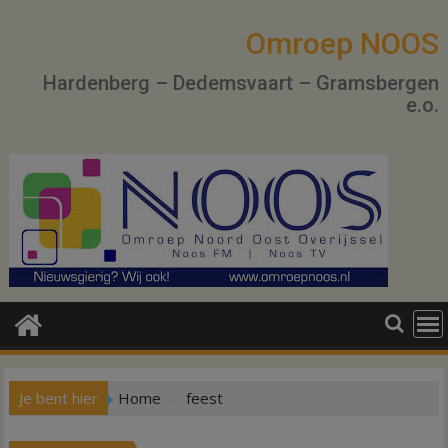
Ga
naar
Omroep NOOS
de
Hardenberg – Dedemsvaart – Gramsbergen
inhoud
e.o.
Je bent hier
Home
feest