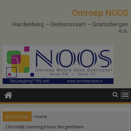
Ga
naar
Omroep NOOS
de
Hardenberg – Dedemsvaart – Gramsbergen
inhoud
e.o.
Je bent hier
Home
Christelijk Gemengd koor Bergentheim