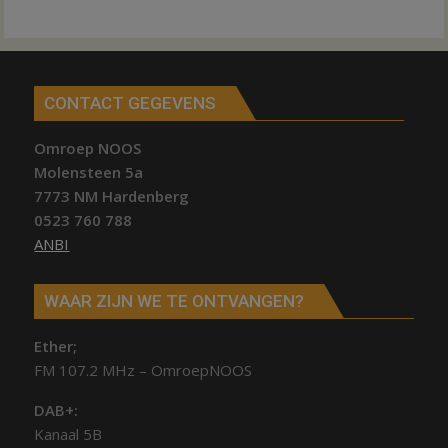
CONTACT GEGEVENS
Omroep NOOS
Molensteen 5a
7773 NM Hardenberg
0523 760 788
ANBI
WAAR ZIJN WE TE ONTVANGEN?
Ether;
FM 107.2 MHz – OmroepNOOS
DAB+:
Kanaal 5B