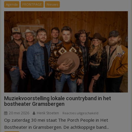
in
Agenda
FRONTPAGE
Nieuws
de
regio
deze
zomer
Muziekvoorstelling lokale countryband in het
bostheater Gramsbergen
20 mei 2026
Henk Stoeten
voor
Reacties uitgeschakeld
Op zaterdag 30 mei staat The Porch People in Het
Muziekvoorstelling
lokale
Bostheater in Gramsbergen. De achtkoppige band...