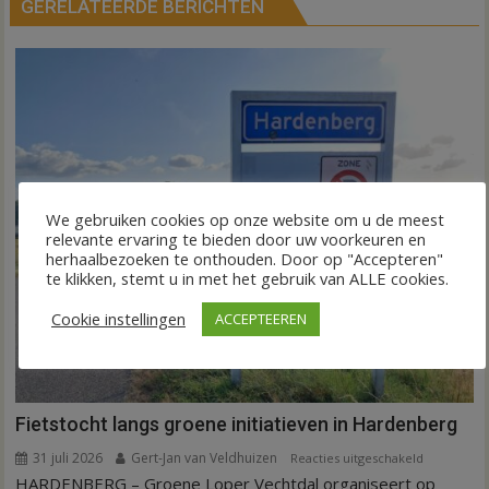
GERELATEERDE BERICHTEN
We gebruiken cookies op onze website om u de meest
relevante ervaring te bieden door uw voorkeuren en
herhaalbezoeken te onthouden. Door op "Accepteren"
te klikken, stemt u in met het gebruik van ALLE cookies.
Cookie instellingen
ACCEPTEEREN
Fietstocht langs groene initiatieven in Hardenberg
31 juli 2026
Gert-Jan van Veldhuizen
voor
Reacties uitgeschakeld
HARDENBERG – Groene Loper Vechtdal organiseert op
Fietstocht