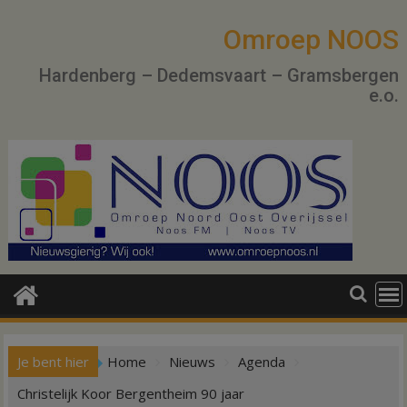
Ga
naar
Omroep NOOS
de
Hardenberg – Dedemsvaart – Gramsbergen
inhoud
e.o.
Je bent hier
Home
Nieuws
Agenda
Christelijk Koor Bergentheim 90 jaar