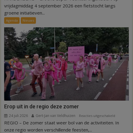
langs
vrijdagmiddag 4 september 2026 een fietstocht langs
groene
groene initiatieven...
initiatieven
Agenda
Nieuws
in
Hardenber
Erop uit in de regio deze zomer
24 juli 2026
Gert-Jan van Veldhuizen
voor
Reacties uitgeschakeld
REGIO – De zomer staat weer bol van de activiteiten. In
Erop
uit
onze regio worden verschillende feesten,...