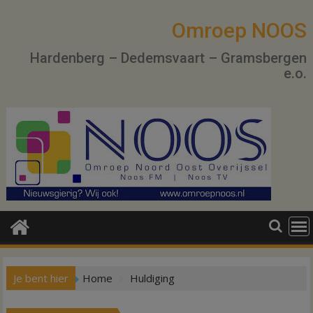
Ga
naar
Omroep NOOS
de
Hardenberg – Dedemsvaart – Gramsbergen
inhoud
e.o.
Je bent hier
Home
Huldiging