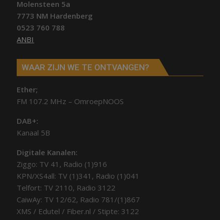
Molensteen 5a
7773 NM Hardenberg
0523 760 788
ANBI
WAAR ZIJN WE TE ONTVANGEN?
Ether;
FM 107.2 MHz – OmroepNOOS
DAB+:
Kanaal 5B
Digitale Kanalen:
Ziggo: TV 41, Radio (1)916
KPN/XS4all: TV (1)341, Radio (1)041
Telfort: TV 2110, Radio 3122
CaiwAy: TV 12/62, Radio 781/(1)867
XMS / Edutel / Fiber.nl / Stipte: 3122