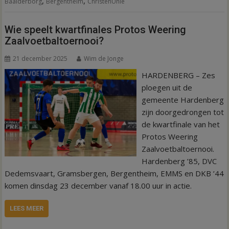
,
,
Baalderborg
Bergentheim
ChristenUnie
Wie speelt kwartfinales Protos Weering
Zaalvoetbaltoernooi?
21 december 2025
Wim de Jonge
HARDENBERG – Zes
ploegen uit de
gemeente Hardenberg
zijn doorgedrongen tot
de kwartfinale van het
Protos Weering
Zaalvoetbaltoernooi.
Hardenberg ’85, DVC
Dedemsvaart, Gramsbergen, Bergentheim, EMMS en DKB ’44
komen dinsdag 23 december vanaf 18.00 uur in actie.
LEES MEER