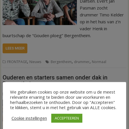
Dalfsen. Evert Jan
Pasman zocht
drummer Timo Kelder
op in het huis van z’n
vader Henk in
buurtschap de “Gouden ploeg” Bergentheim.
LEES MEER
,
,
,
FRONTPAGE
Nieuws
Bergentheim
drummer
Normaal
Ouderen en starters samen onder dak in
Bergentheim
We gebruiken cookies op onze website om u de meest
29 augustus 2025
Wim de Jonge
relevante ervaring te bieden door uw voorkeuren en
herhaalbezoeken te onthouden. Door op "Accepteren"
BERGENTHEIM – De
te klikken, stemt u in met het gebruik van ALLE cookies.
gemeenteraad van
Hardenberg mag in
Cookie instellingen
ACCEPTEEREN
oktober een advies