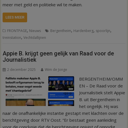
meer met geld en politieke wil te maken.
LEES MEER
,
,
,
,
FRONTPAGE
Nieuws
Bergentheim
Hardenberg
spoorlijn
,
treinstation
Vechtdallijnen
Appie B. krijgt geen gelijk van Raad voor de
Journalistiek
2 december 2025
Wim de Jonge
BERGENTHEIM/OMM
EN – De Raad voor de
Journalistiek stelt Appie
B. uit Bergentheim in
het ongelijk. Hij was
naar de onafhankelijke instantie gestapt met klachten over de
berichtgeving door RTV Oost. “Er bestaat geen aanleiding
voor de conclusie dat de berichtgeving onjuist of onnodig