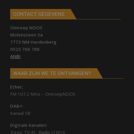
CONTACT GEGEVENS
Omroep NOOS
Molensteen 5a
7773 NM Hardenberg
0523 760 788
ANBI
WAAR ZIJN WE TE ONTVANGEN?
Ether;
FM 107.2 MHz – OmroepNOOS
DAB+:
Kanaal 5B
Digitale Kanalen:
Ziggo: TV 41, Radio (1)916