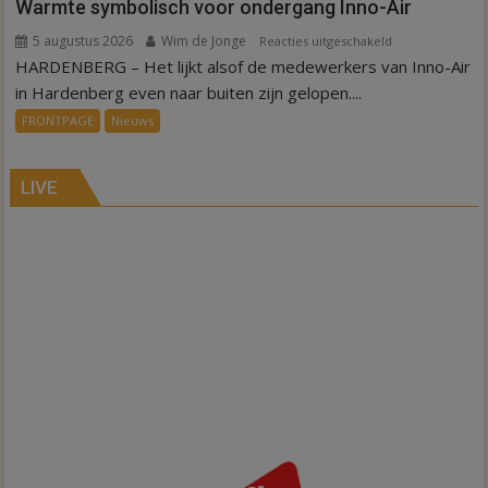
Warmte symbolisch voor ondergang Inno-Air
5 augustus 2026
Wim de Jonge
voor
Reacties uitgeschakeld
HARDENBERG – Het lijkt alsof de medewerkers van Inno-Air
Warmte
symbolisch
in Hardenberg even naar buiten zijn gelopen....
voor
FRONTPAGE
Nieuws
ondergang
Inno-
Air
LIVE