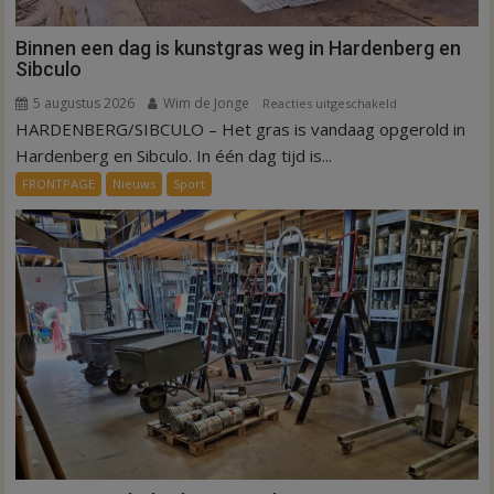
Binnen een dag is kunstgras weg in Hardenberg en
Sibculo
5 augustus 2026
Wim de Jonge
voor
Reacties uitgeschakeld
HARDENBERG/SIBCULO – Het gras is vandaag opgerold in
Binnen
een
Hardenberg en Sibculo. In één dag tijd is...
dag
FRONTPAGE
Nieuws
Sport
is
kunstgras
weg
in
Hardenberg
en
Sibculo