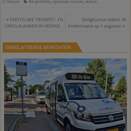
,
,
Nieuws
Bergentheim
openbaar vervoer
station
Bericht
FEESTELIJKE TROMPET- EN
Bridgecursus tijdens de
navigatie
ORGELKLANKEN IN HEEMSE
Dedemsvaria op 1 augustus
GERELATEERDE BERICHTEN