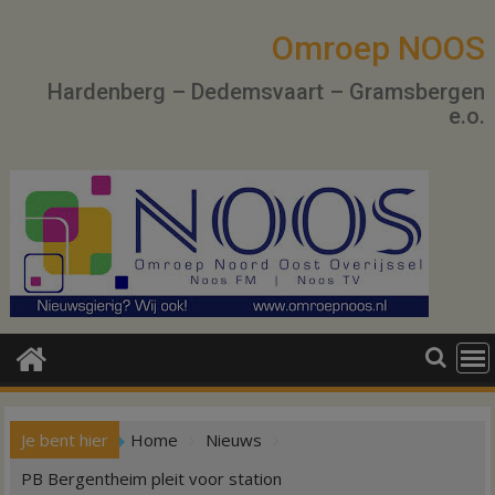
Ga
naar
Omroep NOOS
de
Hardenberg – Dedemsvaart – Gramsbergen
inhoud
e.o.
Je bent hier
Home
Nieuws
PB Bergentheim pleit voor station