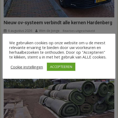
Nieuw ov-systeem verbindt alle kernen Hardenberg
6 augustus 2026
Wim de Jonge
voor
Reacties uitgeschakeld
HARDENBERG – Eind volgend jaar moet een extra systeem
Nieuw
We gebruiken cookies op onze website om u de meest
ov-
van buurtbussen het openbaar vervoer tot in...
relevante ervaring te bieden door uw voorkeuren en
systeem
FRONTPAGE
Nieuws
herhaalbezoeken te onthouden. Door op "Accepteren"
verbindt
te klikken, stemt u in met het gebruik van ALLE cookies.
alle
kernen
Cookie instellingen
ACCEPTEEREN
Hardenberg