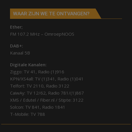
WAAR ZIJN WE TE ONTVANGEN?
Ether;
FM 107.2 MHz – OmroepNOOS
DAB+:
Kanaal 5B
Digitale Kanalen:
Ziggo: TV 41, Radio (1)916
KPN/XS4all: TV (1)341, Radio (1)041
Telfort: TV 2110, Radio 3122
CaiwAy: TV 12/62, Radio 781/(1)867
XMS / Edutel / Fiber.nl / Stipte: 3122
Solcon: TV 841, Radio 1841
T-Mobile: TV 788