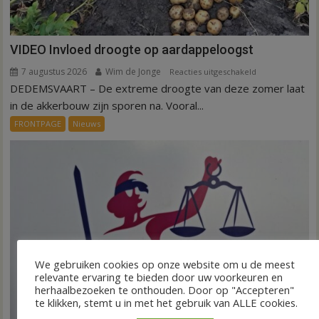
VIDEO Invloed droogte op aardappeloogst
7 augustus 2026
Wim de Jonge
voor
Reacties uitgeschakeld
DEDEMSVAART – De extreme droogte van deze zomer laat
VIDEO
Invloed
in de akkerbouw zijn sporen na. Vooral...
droogte
FRONTPAGE
Nieuws
op
aardappeloogst
We gebruiken cookies op onze website om u de meest
relevante ervaring te bieden door uw voorkeuren en
herhaalbezoeken te onthouden. Door op "Accepteren"
te klikken, stemt u in met het gebruik van ALLE cookies.