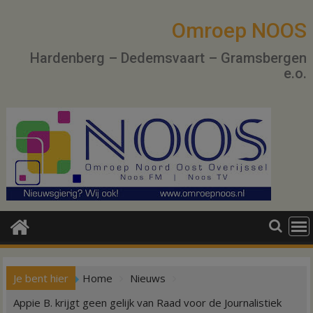
Ga
naar
Omroep NOOS
de
Hardenberg – Dedemsvaart – Gramsbergen
inhoud
e.o.
Je bent hier
Home
Nieuws
Appie B. krijgt geen gelijk van Raad voor de Journalistiek