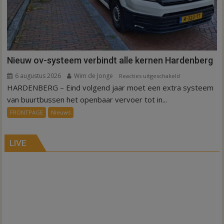
Nieuw ov-systeem verbindt alle kernen Hardenberg
6 augustus 2026
Wim de Jonge
voor
Reacties uitgeschakeld
HARDENBERG – Eind volgend jaar moet een extra systeem
Nieuw
ov-
van buurtbussen het openbaar vervoer tot in...
systeem
FRONTPAGE
Nieuws
verbindt
alle
kernen
LIVE
Hardenberg