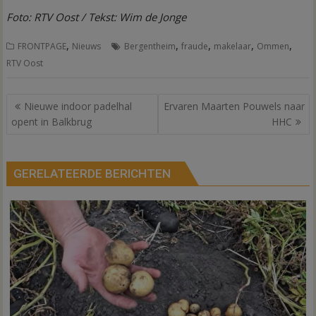
Foto: RTV Oost / Tekst: Wim de Jonge
,
,
,
,
,
FRONTPAGE
Nieuws
Bergentheim
fraude
makelaar
Ommen
RTV Oost
Bericht
Nieuwe indoor padelhal
Ervaren Maarten Pouwels naar
navigatie
opent in Balkbrug
HHC
GERELATEERDE BERICHTEN