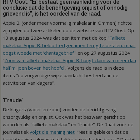
RTV Oost. “Er bestaat geen aanleiding voor de
conclusie dat de berichtgeving onjuist of onnodig
grievend is”, is het oordeel van de raad.
Appie B. (onder meer voormalig makelaar in Ommen) richtte
zijn pijlen op twee artikelen op de website van RTV Oost. Op
13 augustus 2024 was dat een item met de kop
“Failliete
makelaar Appie B. belooft erfgenamen terug te betalen, maar
oogst woede met ‘chantagebrief’”
en op 27 augustus 2024
“
Zoon van failliete makelaar Appie B. hangt claim van meer dan
half miljoen boven het hoofd
”. Volgens de raad is in deze
items “op zorgvuldige wijze aandacht besteed aan de
activiteiten van klagers”.
‘Fraude’
De klagers (vader en zoon) vonden de berichtgeving
onzorgvuldig en onjuist. Ook was het bezwaar gericht op
woorden als “failliete makelaar” en “fraude”. De Raad voor de
Journalistiek
volgt die mening niet
. “Niet is gebleken dat de
berichtgeving relevante feitelijke onjuistheden bevat.” Daarbij