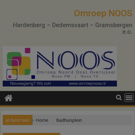
Ga
naar
Omroep NOOS
de
Hardenberg – Dedemsvaart – Gramsbergen
inhoud
e.o.
Je bent hier
Home
Badhuisplein