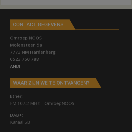
CONTACT GEGEVENS
Omroep NOOS
Molensteen 5a
7773 NM Hardenberg
0523 760 788
ANBI
WAAR ZIJN WE TE ONTVANGEN?
Ether;
FM 107.2 MHz – OmroepNOOS
DAB+:
Kanaal 5B