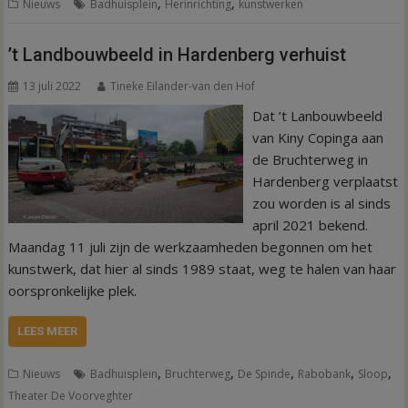
,
,
Nieuws
Badhuisplein
Herinrichting
kunstwerken
’t Landbouwbeeld in Hardenberg verhuist
13 juli 2022
Tineke Eilander-van den Hof
Dat ’t Lanbouwbeeld
van Kiny Copinga aan
de Bruchterweg in
Hardenberg verplaatst
zou worden is al sinds
april 2021 bekend.
Maandag 11 juli zijn de werkzaamheden begonnen om het
kunstwerk, dat hier al sinds 1989 staat, weg te halen van haar
oorspronkelijke plek.
LEES MEER
,
,
,
,
,
Nieuws
Badhuisplein
Bruchterweg
De Spinde
Rabobank
Sloop
Theater De Voorveghter