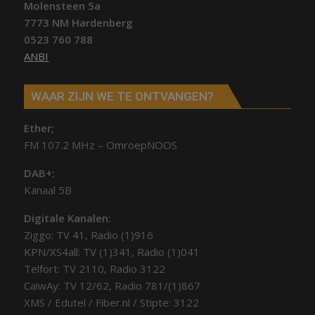
Molensteen 5a
7773 NM Hardenberg
0523 760 788
ANBI
WAAR ZIJN WE TE ONTVANGEN?
Ether;
FM 107.2 MHz – OmroepNOOS
DAB+:
Kanaal 5B
Digitale Kanalen:
Ziggo: TV 41, Radio (1)916
KPN/XS4all: TV (1)341, Radio (1)041
Telfort: TV 2110, Radio 3122
CaiwAy: TV 12/62, Radio 781/(1)867
XMS / Edutel / Fiber.nl / Stipte: 3122