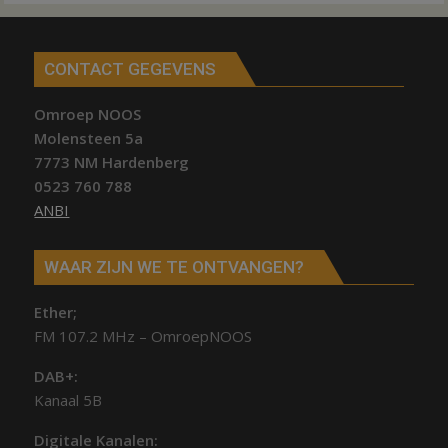
CONTACT GEGEVENS
Omroep NOOS
Molensteen 5a
7773 NM Hardenberg
0523 760 788
ANBI
WAAR ZIJN WE TE ONTVANGEN?
Ether;
FM 107.2 MHz – OmroepNOOS
DAB+:
Kanaal 5B
Digitale Kanalen: