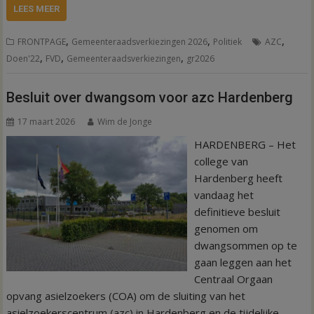
LEES MEER
,
,
,
FRONTPAGE
Gemeenteraadsverkiezingen 2026
Politiek
AZC
,
,
,
Doen'22
FVD
Gemeenteraadsverkiezingen
gr2026
Besluit over dwangsom voor azc Hardenberg
17 maart 2026
Wim de Jonge
HARDENBERG – Het
college van
Hardenberg heeft
vandaag het
definitieve besluit
genomen om
dwangsommen op te
gaan leggen aan het
Centraal Orgaan
opvang asielzoekers (COA) om de sluiting van het
asielzoekerscentrum (azc) in Hardenberg en de tijdelijke