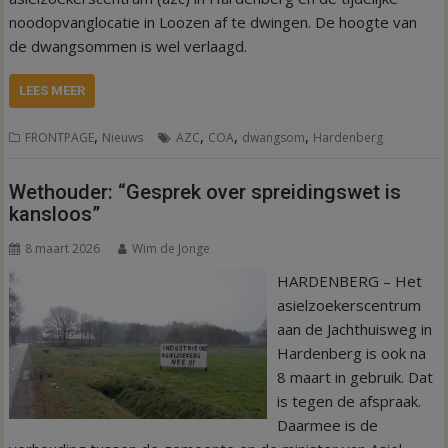
noodopvanglocatie in Loozen af te dwingen. De hoogte van
de dwangsommen is wel verlaagd.
LEES MEER
,
,
,
,
FRONTPAGE
Nieuws
AZC
COA
dwangsom
Hardenberg
Wethouder: “Gesprek over spreidingswet is
kansloos”
8 maart 2026
Wim de Jonge
HARDENBERG – Het
asielzoekerscentrum
aan de Jachthuisweg in
Hardenberg is ook na
8 maart in gebruik. Dat
is tegen de afspraak.
Daarmee is de