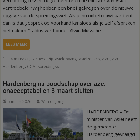
verhouding tussen de gemeente en de minister van Asiel
vertroebeld. “Wij hebben een brief gekregen over de nieuwe
opgave van de spreidingswet. Als je nu onbetrouwbaar bent,
dan is dat gesprek op voorhand kansloos als je zelf afspraken
niet nakomt”, aldus wethouder Alwin Mussche.
LEES MEER
,
,
,
,
FRONTPAGE
Nieuws
asielopvang
asielzoekes
AZC
AZC
,
,
Hardenberg
COA
spreidingswet
Hardenberg na boodschap over azc:
onacceptabel en 8 maart sluiten
5 maart 2026
Wim de Jonge
HARDENBERG – De
minister van Asiel heeft
de gemeente
Hardenberg gevraagd