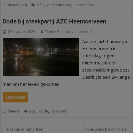
,
,
,
Nieuws
vrij
AZC
gemeenteraad
Hardenberg
Dode bij steekpartij AZC Heemserveen
19 februari 2023
Tineke Eilander-van den Hof
Aan de Jachthuisweg in
Heemserveen is
zaterdag tegen
middernacht een
steekincident geweest.
Daarbij is een 24-jarige
man om het leven gekomen.
LEES MEER
,
,
Nieuws
AZC
dode
Steekpartij
Berichtennavigatie
Oudere berichten
Nieuwere berichten