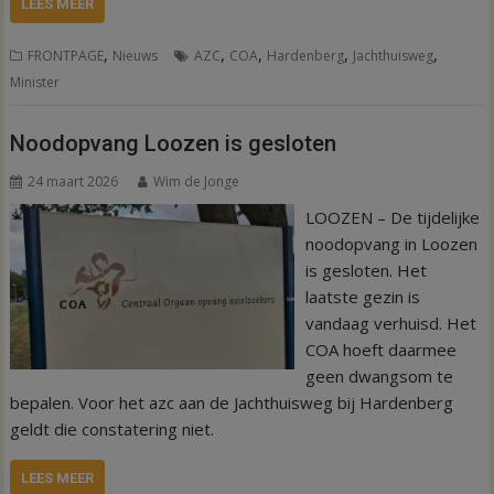
LEES MEER
,
,
,
,
,
FRONTPAGE
Nieuws
AZC
COA
Hardenberg
Jachthuisweg
Minister
Noodopvang Loozen is gesloten
24 maart 2026
Wim de Jonge
LOOZEN – De tijdelijke
noodopvang in Loozen
is gesloten. Het
laatste gezin is
vandaag verhuisd. Het
COA hoeft daarmee
geen dwangsom te
bepalen. Voor het azc aan de Jachthuisweg bij Hardenberg
geldt die constatering niet.
LEES MEER