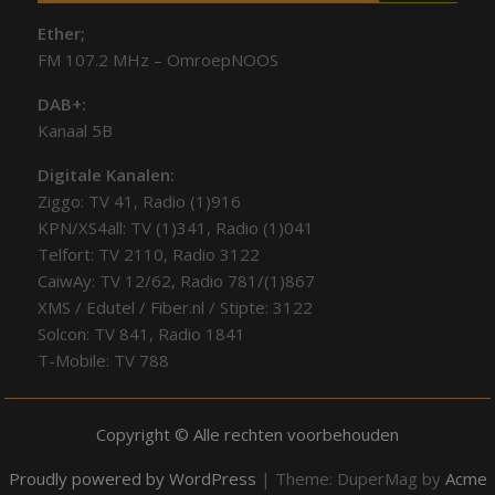
Ether;
FM 107.2 MHz – OmroepNOOS
DAB+:
Kanaal 5B
Digitale Kanalen:
Ziggo: TV 41, Radio (1)916
KPN/XS4all: TV (1)341, Radio (1)041
Telfort: TV 2110, Radio 3122
CaiwAy: TV 12/62, Radio 781/(1)867
XMS / Edutel / Fiber.nl / Stipte: 3122
Solcon: TV 841, Radio 1841
T-Mobile: TV 788
Copyright © Alle rechten voorbehouden
Proudly powered by WordPress
|
Theme: DuperMag by
Acme