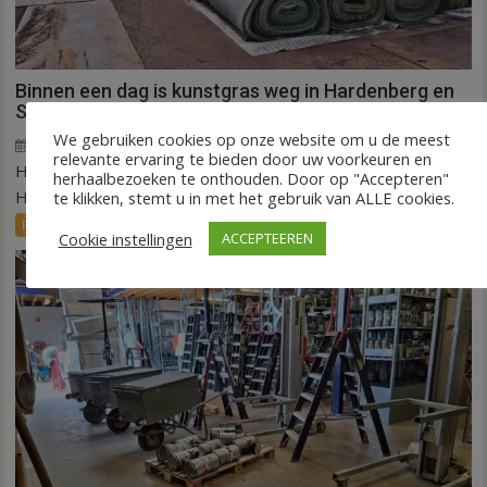
Binnen een dag is kunstgras weg in Hardenberg en
Sibculo
We gebruiken cookies op onze website om u de meest
5 augustus 2026
Wim de Jonge
voor
Reacties uitgeschakeld
relevante ervaring te bieden door uw voorkeuren en
HARDENBERG/SIBCULO – Het gras is vandaag opgerold in
Binnen
herhaalbezoeken te onthouden. Door op "Accepteren"
een
Hardenberg en Sibculo. In één dag tijd is...
te klikken, stemt u in met het gebruik van ALLE cookies.
dag
FRONTPAGE
Nieuws
Sport
Cookie instellingen
ACCEPTEEREN
is
kunstgras
weg
in
Hardenberg
en
Sibculo