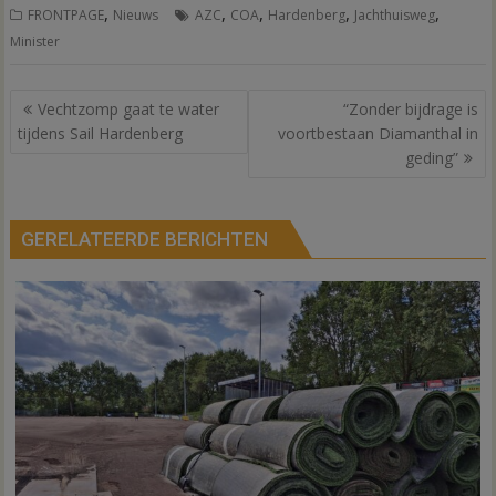
,
,
,
,
,
FRONTPAGE
Nieuws
AZC
COA
Hardenberg
Jachthuisweg
Minister
Bericht
Vechtzomp gaat te water
“Zonder bijdrage is
navigatie
tijdens Sail Hardenberg
voortbestaan Diamanthal in
geding”
GERELATEERDE BERICHTEN