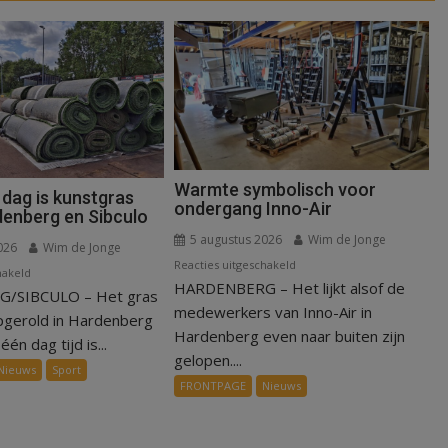
Warmte symbolisch voor
 dag is kunstgras
ondergang Inno-Air
denberg en Sibculo
5 augustus 2026
Wim de Jonge
026
Wim de Jonge
voor
Reacties uitgeschakeld
voor
hakeld
HARDENBERG – Het lijkt alsof de
Warmte
/SIBCULO – Het gras
Binnen
symbolisch
medewerkers van Inno-Air in
een
pgerold in Hardenberg
voor
Hardenberg even naar buiten zijn
dag
één dag tijd is...
ondergang
gelopen....
is
Nieuws
Sport
Inno-
kunstgras
FRONTPAGE
Nieuws
Air
weg
in
Hardenberg