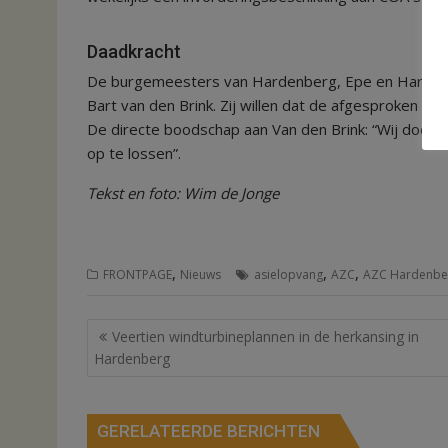
Daadkracht
De burgemeesters van Hardenberg, Epe en Harderwij
Bart van den Brink. Zij willen dat de afgesproken s
De directe boodschap aan Van den Brink: “Wij doe
op te lossen”.
Tekst en foto: Wim de Jonge
,
,
,
FRONTPAGE
Nieuws
asielopvang
AZC
AZC Hardenbe
Bericht
Veertien windturbineplannen in de herkansing in
navigatie
Hardenberg
GERELATEERDE BERICHTEN