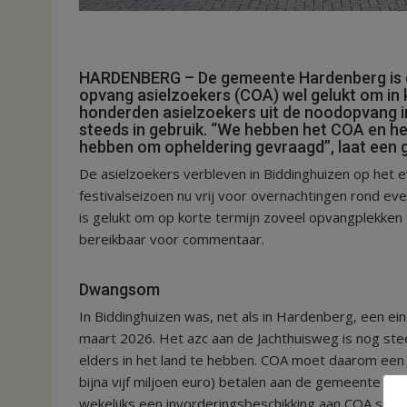
HARDENBERG – De gemeente Hardenberg is op z
opvang asielzoekers (COA) wel gelukt om in 
honderden asielzoekers uit de noodopvang in
steeds in gebruik. “We hebben het COA en het
hebben om opheldering gevraagd”, laat een 
De asielzoekers verbleven in Biddinghuizen op het e
festivalseizoen nu vrij voor overnachtingen rond 
is gelukt om op korte termijn zoveel opvangplekken t
bereikbaar voor commentaar.
Dwangsom
In Biddinghuizen was, net als in Hardenberg, een 
maart 2026. Het azc aan de Jachthuisweg is nog st
elders in het land te hebben. COA moet daarom e
bijna vijf miljoen euro) betalen aan de gemeente 
wekelijks een invorderingsbeschikking aan COA stuur