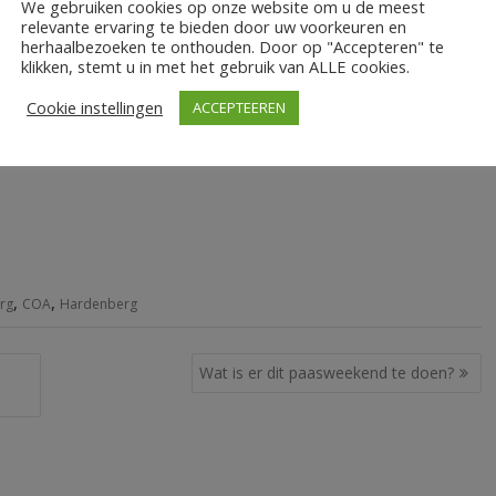
We gebruiken cookies op onze website om u de meest
relevante ervaring te bieden door uw voorkeuren en
herhaalbezoeken te onthouden. Door op "Accepteren" te
klikken, stemt u in met het gebruik van ALLE cookies.
k stuurden vorige week een brandbrief aan asielminister
Cookie instellingen
ACCEPTEEREN
luiting van opvanglocaties in hun gemeenten wordt nagekomen.
n een klemmend beroep op u om met daadkracht deze impasse
,
,
rg
COA
Hardenberg
Wat is er dit paasweekend te doen?