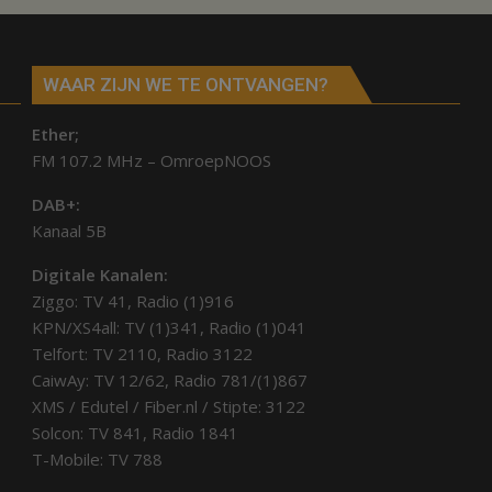
en
Sibculo
WAAR ZIJN WE TE ONTVANGEN?
Ether;
FM 107.2 MHz – OmroepNOOS
DAB+:
Kanaal 5B
Digitale Kanalen:
Ziggo: TV 41, Radio (1)916
KPN/XS4all: TV (1)341, Radio (1)041
Telfort: TV 2110, Radio 3122
CaiwAy: TV 12/62, Radio 781/(1)867
XMS / Edutel / Fiber.nl / Stipte: 3122
Solcon: TV 841, Radio 1841
T-Mobile: TV 788