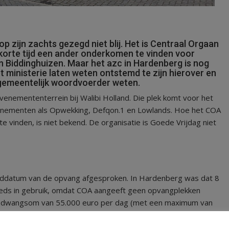
ijn zachts gezegd niet blij. Het is Centraal Orgaan
korte tijd een ander onderkomen te vinden voor
 Biddinghuizen. Maar het azc in Hardenberg is nog
 ministerie laten weten ontstemd te zijn hierover en
gemeentelijk woordvoerder weten.
venemententerrein bij Walibi Holland. Die plek komt voor het
evenementen als Opwekking, Defqon.1 en Lowlands. Hoe het COA
e vinden, is niet bekend. De organisatie is Goede Vrijdag niet
einddatum van de opvang afgesproken. In Hardenberg was dat 8
eeds in gebruik, omdat COA aangeeft geen opvangplekken
en dwangsom van 55.000 euro per dag (met een maximum van
Hardenberg. De verwachting was eerder dat de gemeente
t.