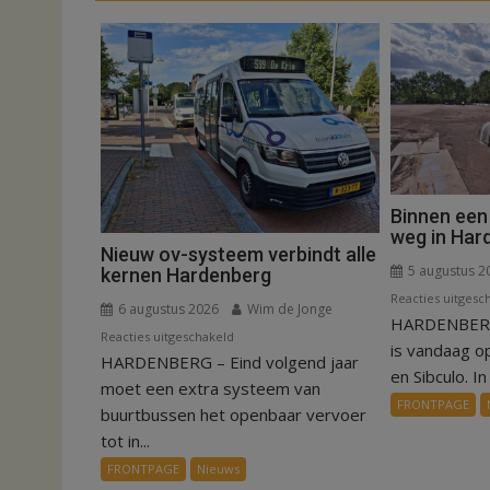
Binnen een
weg in Har
Nieuw ov-systeem verbindt alle
5 augustus 2
kernen Hardenberg
Reacties uitgesc
6 augustus 2026
Wim de Jonge
HARDENBERG
voor
Reacties uitgeschakeld
is vandaag o
HARDENBERG – Eind volgend jaar
Nieuw
en Sibculo. In 
ov-
moet een extra systeem van
FRONTPAGE
systeem
buurtbussen het openbaar vervoer
verbindt
tot in...
alle
FRONTPAGE
Nieuws
kernen