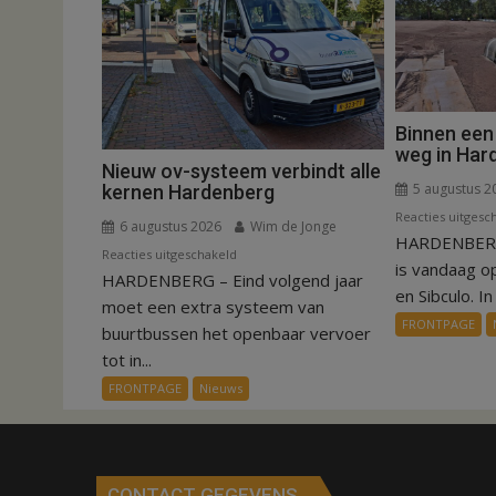
Binnen een
weg in Har
Nieuw ov-systeem verbindt alle
5 augustus 2
kernen Hardenberg
Reacties uitgesc
6 augustus 2026
Wim de Jonge
HARDENBERG
voor
Reacties uitgeschakeld
is vandaag o
HARDENBERG – Eind volgend jaar
Nieuw
en Sibculo. In 
ov-
moet een extra systeem van
FRONTPAGE
systeem
buurtbussen het openbaar vervoer
verbindt
tot in...
alle
FRONTPAGE
Nieuws
kernen
Hardenberg
CONTACT GEGEVENS