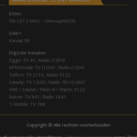
Ether;
FM 107.2 MHz – OmroepNOOS
DAB+:
Kanaal 5B
Digitale Kanalen:
Ziggo: TV 41, Radio (1)916
KPN/XS4all: TV (1)341, Radio (1)041
Telfort: TV 2110, Radio 3122
CaiwAy: TV 12/62, Radio 781/(1)867
XMS / Edutel / Fiber.nl / Stipte: 3122
Solcon: TV 841, Radio 1841
T-Mobile: TV 788
Copyright © Alle rechten voorbehouden
oudly powered by WordPress
|
Theme: DuperMag by
Acme The