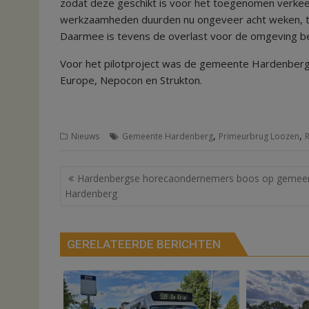
zodat deze geschikt is voor het toegenomen verke
werkzaamheden duurden nu ongeveer acht weken, terw
Daarmee is tevens de overlast voor de omgeving b
Voor het pilotproject was de gemeente Hardenber
Europe, Nepocon en Strukton.
,
,
Nieuws
Gemeente Hardenberg
Primeurbrug Loozen
Bericht
Hardenbergse horecaondernemers boos op gemee
navigatie
Hardenberg
GERELATEERDE BERICHTEN