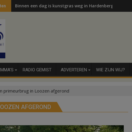
Binnen een dag is kunstgras weg in Hardenberg en Sibcu
ten
MMA’S
RADIO GEMIST
ADVERTEREN
WIE ZIJN WIJ?
 primeurbrug in Loozen afgerond
LOOZEN AFGEROND