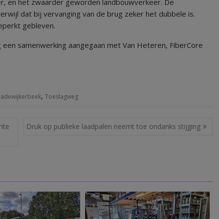
er, en het zwaarder geworden landbouwverkeer. De
ijl dat bij vervanging van de brug zeker het dubbele is.
eperkt gebleven.
g een samenwerking aangegaan met Van Heteren, FiberCore
,
Radewijkerbeek
Toeslagweg
nte
Druk op publieke laadpalen neemt toe ondanks stijging