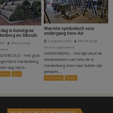
Warmte symbolisch voor
 dag is kunstgras
ondergang Inno-Air
denberg en Sibculo
5 augustus 2026
Wim de Jonge
026
Wim de Jonge
voor
Reacties uitgeschakeld
voor
hakeld
HARDENBERG – Het lijkt alsof de
Warmte
/SIBCULO – Het gras
Binnen
symbolisch
medewerkers van Inno-Air in
een
pgerold in Hardenberg
voor
Hardenberg even naar buiten zijn
dag
één dag tijd is...
ondergang
gelopen....
is
Nieuws
Sport
Inno-
kunstgras
FRONTPAGE
Nieuws
Air
weg
in
Hardenberg
en
Sibculo
WAAR ZIJN WE TE ONTVANGEN?