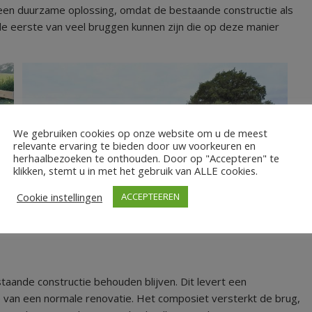
en duurzame oplossing, omdat de bestaande constructie als
e eerste van veel bruggen kunnen zijn die op deze manier
We gebruiken cookies op onze website om u de meest
relevante ervaring te bieden door uw voorkeuren en
herhaalbezoeken te onthouden. Door op "Accepteren" te
klikken, stemt u in met het gebruik van ALLE cookies.
Cookie instellingen
ACCEPTEEREN
Harry Kruiper – De brug na oplevering
aande constructie behouden blijven. Dit levert een
van een normale renovatie. Het composiet versterkt de brug,