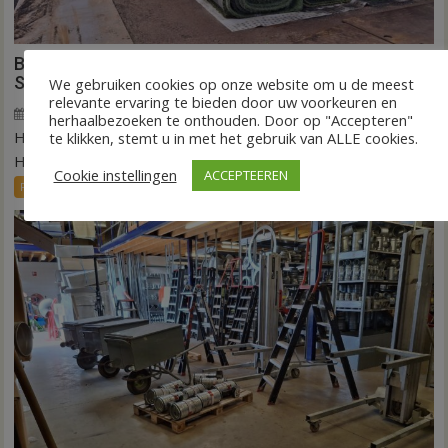
Binnen een dag is kunstgras weg in Hardenberg en
Sibculo
We gebruiken cookies op onze website om u de meest
relevante ervaring te bieden door uw voorkeuren en
5 augustus 2026
Wim de Jonge
voor
Reacties uitgeschakeld
herhaalbezoeken te onthouden. Door op "Accepteren"
HARDENBERG/SIBCULO – Het gras is vandaag opgerold in
Binnen
te klikken, stemt u in met het gebruik van ALLE cookies.
een
Hardenberg en Sibculo. In één dag tijd is...
Cookie instellingen
ACCEPTEEREN
dag
FRONTPAGE
Nieuws
Sport
is
kunstgras
weg
in
Hardenberg
en
Sibculo