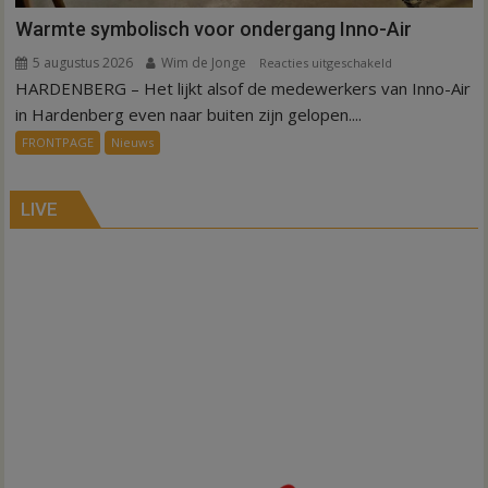
Warmte symbolisch voor ondergang Inno-Air
5 augustus 2026
Wim de Jonge
voor
Reacties uitgeschakeld
HARDENBERG – Het lijkt alsof de medewerkers van Inno-Air
Warmte
symbolisch
in Hardenberg even naar buiten zijn gelopen....
voor
FRONTPAGE
Nieuws
ondergang
Inno-
Air
LIVE