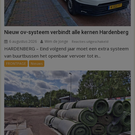
Nieuw ov-systeem verbindt alle kernen Hardenberg
6 augustus 2026
Wim de Jonge
voor
Reacties uitgeschakeld
HARDENBERG – Eind volgend jaar moet een extra systeem
Nieuw
ov-
van buurtbussen het openbaar vervoer tot in...
systeem
FRONTPAGE
Nieuws
verbindt
alle
kernen
Hardenberg