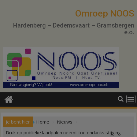
Ga
naar
Omroep NOOS
de
Hardenberg – Dedemsvaart – Gramsbergen
inhoud
e.o.
Je bent hier
Home
Nieuws
Druk op publieke laadpalen neemt toe ondanks stijging