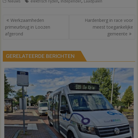
,
,
Nieuws
elektrisch rijden
Independer
Laadpalen
Bericht
Werkzaamheden
Hardenberg in race voor
navigatie
primeurbrug in Loozen
meest toegankelijke
afgerond
gemeente
GERELATEERDE BERICHTEN