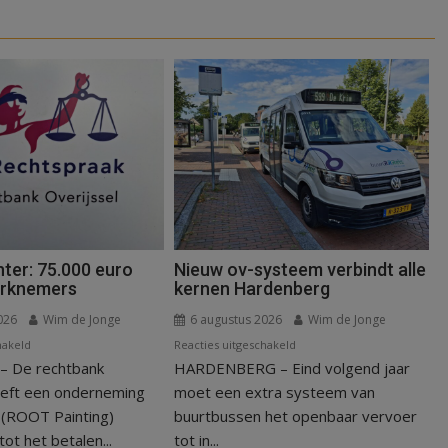
ter: 75.000 euro
Nieuw ov-systeem verbindt alle
erknemers
kernen Hardenberg
026
Wim de Jonge
6 augustus 2026
Wim de Jonge
voor
voor
hakeld
Reacties uitgeschakeld
 De rechtbank
Kantonrechter:
HARDENBERG – Eind volgend jaar
Nieuw
75.000
ov-
eeft een onderneming
moet een extra systeem van
euro
systeem
n (ROOT Painting)
buurtbussen het openbaar vervoer
voor
verbindt
ot het betalen...
tot in...