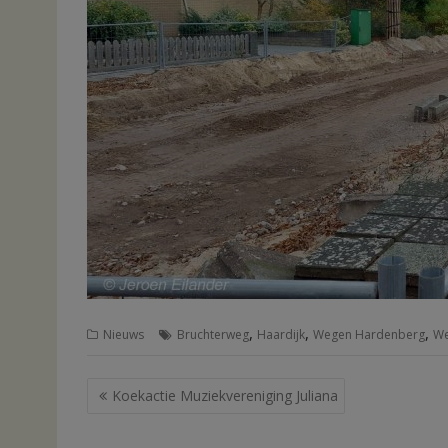
,
,
,
Nieuws
Bruchterweg
Haardijk
Wegen Hardenberg
We
Bericht
Koekactie Muziekvereniging Juliana
navigatie