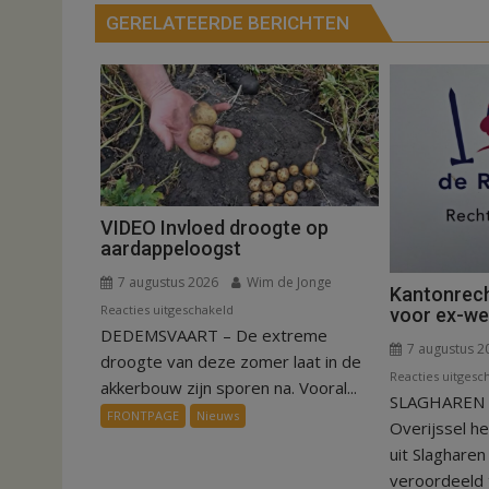
GERELATEERDE BERICHTEN
VIDEO Invloed droogte op
aardappeloogst
7 augustus 2026
Wim de Jonge
Kantonrech
voor
Reacties uitgeschakeld
voor ex-w
DEDEMSVAART – De extreme
VIDEO
7 augustus 2
Invloed
droogte van deze zomer laat in de
Reacties uitgesc
droogte
akkerbouw zijn sporen na. Vooral...
SLAGHAREN –
op
FRONTPAGE
Nieuws
Overijssel h
aardappeloogst
uit Slaghare
veroordeeld t