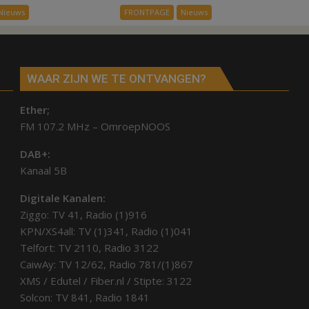
ex-
alle
Nieuws
FRONTPAGE
Nieuws
werknemers
kernen
Hardenberg
WAAR ZIJN WE TE ONTVANGEN?
Ether;
FM 107.2 MHz – OmroepNOOS
DAB+:
Kanaal 5B
Digitale Kanalen:
Ziggo: TV 41, Radio (1)916
KPN/XS4all: TV (1)341, Radio (1)041
Telfort: TV 2110, Radio 3122
CaiwAy: TV 12/62, Radio 781/(1)867
XMS / Edutel / Fiber.nl / Stipte: 3122
Solcon: TV 841, Radio 1841