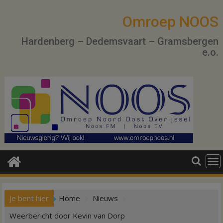
Ga
naar
Omroep NOOS
de
Hardenberg – Dedemsvaart – Gramsbergen
inhoud
e.o.
Je bent hier
Home
Nieuws
Weerbericht door Kevin van Dorp