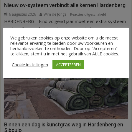
Nieuw ov-systeem verbindt alle kernen Hardenberg
6 augustus 2026
Wim de Jonge
voor
Reacties uitgeschakeld
HARDENBERG – Eind volgend jaar moet een extra systeem
Nieuw
ov-
van buurtbussen het openbaar vervoer tot in...
systeem
FRONTPAGE
Nieuws
We gebruiken cookies op onze website om u de meest
verbindt
relevante ervaring te bieden door uw voorkeuren en
alle
herhaalbezoeken te onthouden. Door op "Accepteren"
te klikken, stemt u in met het gebruik van ALLE cookies.
kernen
Hardenberg
Cookie instellingen
ACCEPTEEREN
Binnen een dag is kunstgras weg in Hardenberg en
Sibculo