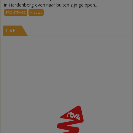
symbolisch
in Hardenberg even naar buiten zijn gelopen....
voor
FRONTPAGE
Nieuws
ondergang
Inno-
Air
LIVE