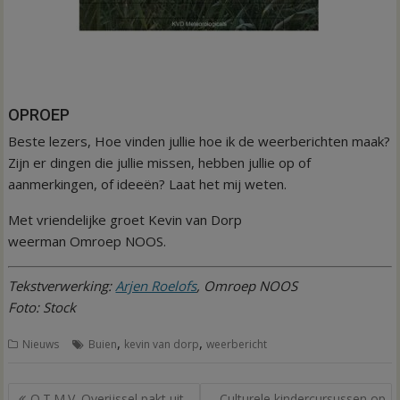
OPROEP
Beste lezers, Hoe vinden jullie hoe ik de weerberichten maak?
Zijn er dingen die jullie missen, hebben jullie op of
aanmerkingen, of ideeën? Laat het mij weten.
Met vriendelijke groet Kevin van Dorp
weerman Omroep NOOS.
Tekstverwerking:
Arjen Roelofs
, Omroep NOOS
Foto: Stock
,
,
Nieuws
Buien
kevin van dorp
weerbericht
Bericht
O.T.M.V. Overijssel pakt uit
Culturele kindercursussen op