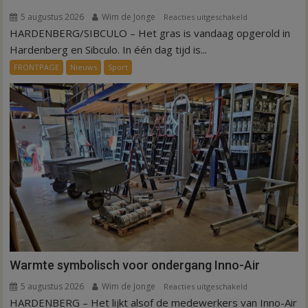
5 augustus 2026
Wim de Jonge
voor
Reacties uitgeschakeld
HARDENBERG/SIBCULO – Het gras is vandaag opgerold in
Binnen
een
Hardenberg en Sibculo. In één dag tijd is...
dag
FRONTPAGE
Nieuws
Sport
is
kunstgras
weg
in
Hardenberg
en
Sibculo
Warmte symbolisch voor ondergang Inno-Air
5 augustus 2026
Wim de Jonge
voor
Reacties uitgeschakeld
HARDENBERG – Het lijkt alsof de medewerkers van Inno-Air
Warmte