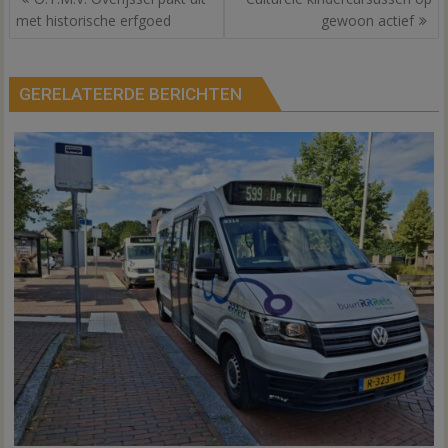
navigatie
met historische erfgoed
gewoon actief
GERELATEERDE BERICHTEN