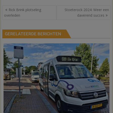
Bericht
Rick Brink plotseling
Stoeterock 2024: Weer een
navigatie
overleden
daverend succes
GERELATEERDE BERICHTEN