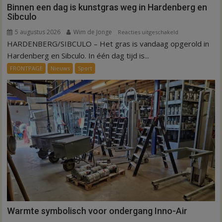
Binnen een dag is kunstgras weg in Hardenberg en
Sibculo
5 augustus 2026
Wim de Jonge
voor
Reacties uitgeschakeld
HARDENBERG/SIBCULO – Het gras is vandaag opgerold in
Binnen
een
Hardenberg en Sibculo. In één dag tijd is...
dag
FRONTPAGE
Nieuws
Sport
is
kunstgras
weg
in
Hardenberg
en
Sibculo
Warmte symbolisch voor ondergang Inno-Air