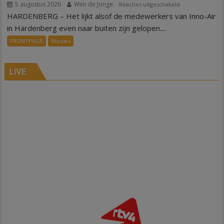
5 augustus 2026
Wim de Jonge
voor
Reacties uitgeschakeld
HARDENBERG – Het lijkt alsof de medewerkers van Inno-Air
Warmte
symbolisch
in Hardenberg even naar buiten zijn gelopen....
voor
FRONTPAGE
Nieuws
ondergang
Inno-
Air
LIVE