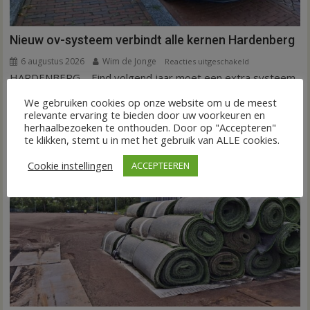
Nieuw ov-systeem verbindt alle kernen Hardenberg
6 augustus 2026
Wim de Jonge
voor
Reacties uitgeschakeld
HARDENBERG – Eind volgend jaar moet een extra systeem
Nieuw
ov-
van buurtbussen het openbaar vervoer tot in...
We gebruiken cookies op onze website om u de meest
systeem
FRONTPAGE
Nieuws
relevante ervaring te bieden door uw voorkeuren en
verbindt
herhaalbezoeken te onthouden. Door op "Accepteren"
alle
te klikken, stemt u in met het gebruik van ALLE cookies.
kernen
Cookie instellingen
ACCEPTEEREN
Hardenberg