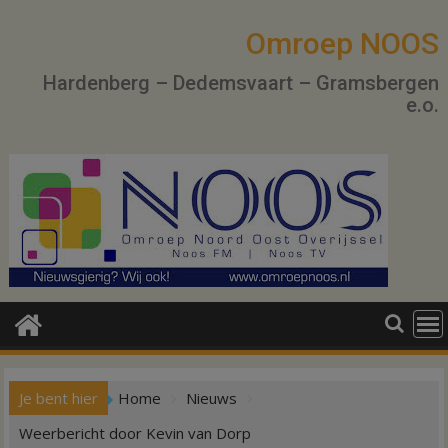
Ga
naar
Omroep NOOS
de
Hardenberg – Dedemsvaart – Gramsbergen
inhoud
e.o.
Je bent hier
Home
Nieuws
Weerbericht door Kevin van Dorp