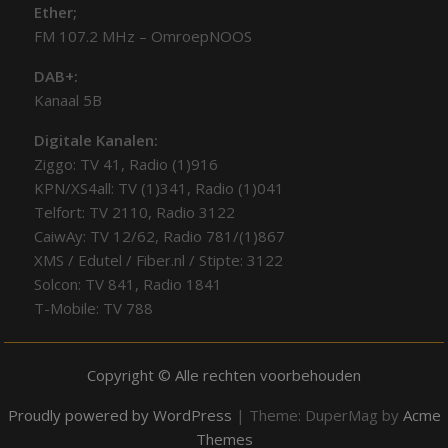
Ether;
FM 107.2 MHz – OmroepNOOS
DAB+:
Kanaal 5B
Digitale Kanalen:
Ziggo: TV 41, Radio (1)916
KPN/XS4all: TV (1)341, Radio (1)041
Telfort: TV 2110, Radio 3122
CaiwAy: TV 12/62, Radio 781/(1)867
XMS / Edutel / Fiber.nl / Stipte: 3122
Solcon: TV 841, Radio 1841
T-Mobile: TV 788
Copyright © Alle rechten voorbehouden
Proudly powered by WordPress
|
Theme: DuperMag by
Acme
Themes