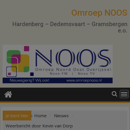
Ga
naar
Omroep NOOS
de
Hardenberg – Dedemsvaart – Gramsbergen
inhoud
e.o.
Je bent hier
Home
Nieuws
Weerbericht door Kevin van Dorp