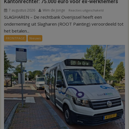
Kantonrechter: 75.000 euro voor ex-werknemers
7 augustus 2026
Wim de Jonge
voor
Reacties uitgeschakeld
SLAGHAREN – De rechtbank Overijssel heeft een
Kantonrechter:
75.000
onderneming uit Slagharen (ROOT Painting) veroordeeld tot
euro
het betalen...
voor
FRONTPAGE
Nieuws
ex-
werknemers