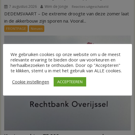
7 augustus 2026
Wim de Jonge
voor
Reacties uitgeschakeld
DEDEMSVAART – De extreme droogte van deze zomer laat
VIDEO
Invloed
in de akkerbouw zijn sporen na. Vooral...
droogte
FRONTPAGE
Nieuws
op
aardappeloogst
We gebruiken cookies op onze website om u de meest
relevante ervaring te bieden door uw voorkeuren en
herhaalbezoeken te onthouden. Door op "Accepteren"
te klikken, stemt u in met het gebruik van ALLE cookies.
Cookie instellingen
ACCEPTEEREN