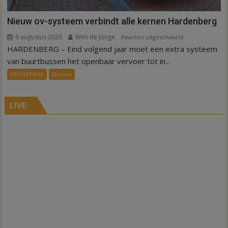
Nieuw ov-systeem verbindt alle kernen Hardenberg
6 augustus 2026
Wim de Jonge
voor
Reacties uitgeschakeld
HARDENBERG – Eind volgend jaar moet een extra systeem
Nieuw
ov-
van buurtbussen het openbaar vervoer tot in...
systeem
FRONTPAGE
Nieuws
verbindt
alle
kernen
LIVE
Hardenberg