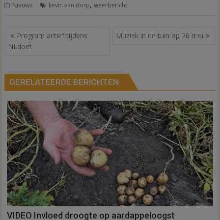
,
Nieuws
kevin van dorp
weerbericht
Bericht
Program actief tijdens
Muziek in de tuin op 26 mei
navigatie
NLdoet
GERELATEERDE BERICHTEN
VIDEO Invloed droogte op aardappeloogst