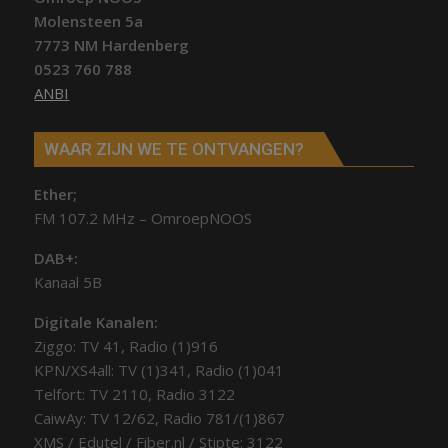
Molensteen 5a
7773 NM Hardenberg
0523 760 788
ANBI
WAAR ZIJN WE TE ONTVANGEN?
Ether;
FM 107.2 MHz – OmroepNOOS
DAB+:
Kanaal 5B
Digitale Kanalen:
Ziggo: TV 41, Radio (1)916
KPN/XS4all: TV (1)341, Radio (1)041
Telfort: TV 2110, Radio 3122
CaiwAy: TV 12/62, Radio 781/(1)867
XMS / Edutel / Fiber.nl / Stipte: 3122