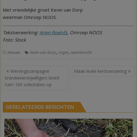
Met vriendelijke groet Kevin van Dorp
weerman Omroep NOOS.
Tekstverwerking:
Arjen Roelofs
, Omroep NOOS
Foto: Stock
,
,
Nieuws
kevin van dorp
regen
weerbericht
Bericht
Wervingscampagne
Maak leuke kerstversiering
navigatie
brandweervrijwilligers levert
ruim 100 sollicitaties op
GERELATEERDE BERICHTEN