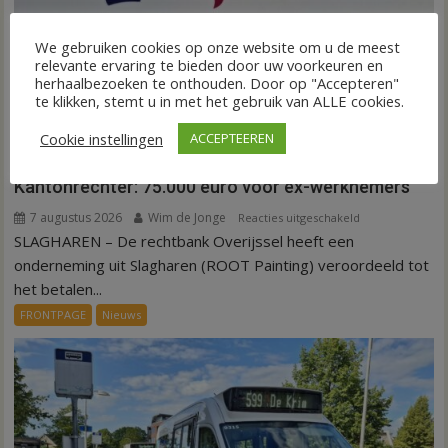
We gebruiken cookies op onze website om u de meest
relevante ervaring te bieden door uw voorkeuren en
herhaalbezoeken te onthouden. Door op "Accepteren"
te klikken, stemt u in met het gebruik van ALLE cookies.
Cookie instellingen
ACCEPTEEREN
Kantonrechter: 75.000 euro voor ex-werknemers
7 augustus 2026
Wim de Jonge
voor
Reacties uitgeschakeld
SLAGHAREN – De rechtbank Overijssel heeft een
Kantonrechter:
75.000
onderneming uit Slagharen (ROOT Painting) veroordeeld tot
euro
het betalen...
voor
FRONTPAGE
Nieuws
ex-
werknemers