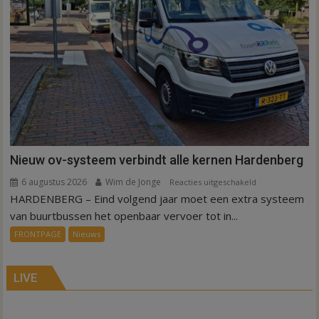
Nieuw ov-systeem verbindt alle kernen Hardenberg
6 augustus 2026
Wim de Jonge
voor
Reacties uitgeschakeld
HARDENBERG – Eind volgend jaar moet een extra systeem
Nieuw
ov-
van buurtbussen het openbaar vervoer tot in...
systeem
FRONTPAGE
Nieuws
verbindt
alle
kernen
LIVE
Hardenberg