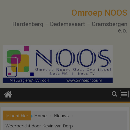
Ga
naar
Omroep NOOS
de
Hardenberg – Dedemsvaart – Gramsbergen
inhoud
e.o.
Je bent hier
Home
Nieuws
Weerbericht door Kevin van Dorp