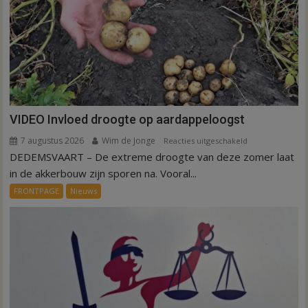
VIDEO Invloed droogte op aardappeloogst
7 augustus 2026
Wim de Jonge
voor
Reacties uitgeschakeld
DEDEMSVAART – De extreme droogte van deze zomer laat
VIDEO
Invloed
in de akkerbouw zijn sporen na. Vooral...
droogte
FRONTPAGE
Nieuws
op
aardappeloogst