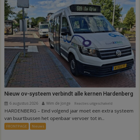
Nieuw ov-systeem verbindt alle kernen Hardenberg
6 augustus 2026
Wim de Jonge
voor
Reacties uitgeschakeld
HARDENBERG – Eind volgend jaar moet een extra systeem
Nieuw
ov-
van buurtbussen het openbaar vervoer tot in...
systeem
FRONTPAGE
Nieuws
verbindt
alle