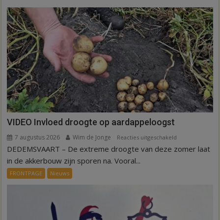
VIDEO Invloed droogte op aardappeloogst
7 augustus 2026
Wim de Jonge
voor
Reacties uitgeschakeld
DEDEMSVAART – De extreme droogte van deze zomer laat
VIDEO
Invloed
in de akkerbouw zijn sporen na. Vooral...
droogte
FRONTPAGE
Nieuws
op
aardappeloogst