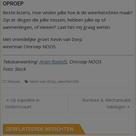
OPROEP
Beste lezers, Hoe vinden jullie hoe ik de weerberichten maak?
Zijn er dingen die jullie missen, hebben jullie op of
aanmerkingen, of ideeën? Laat het mij graag weten.
Met vriendelijke groet Kevin van Dorp
weerman Omroep NOOS.
Tekstverwerking:
Arjen Roelofs
, Omroep NOOS
Foto: Stock
,
Nieuws
kevin van dorp
weerbericht
Bericht
Op expeditie in
Rundvee & Mechanisatie
navigatie
Dedemsvaart
Vakdagen
GERELATEERDE BERICHTEN