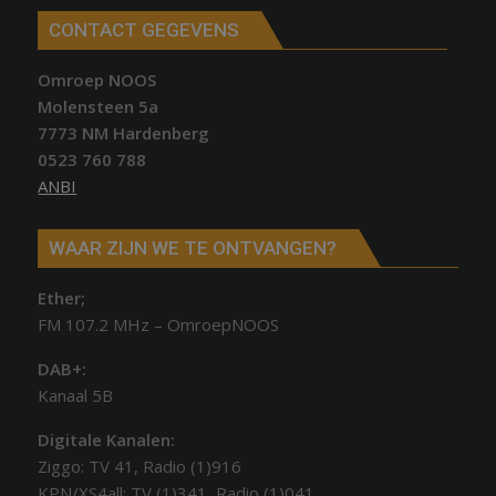
CONTACT GEGEVENS
Omroep NOOS
Molensteen 5a
7773 NM Hardenberg
0523 760 788
ANBI
WAAR ZIJN WE TE ONTVANGEN?
Ether;
FM 107.2 MHz – OmroepNOOS
DAB+:
Kanaal 5B
Digitale Kanalen:
Ziggo: TV 41, Radio (1)916
KPN/XS4all: TV (1)341, Radio (1)041