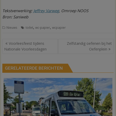
Tekstverwerking:
Jeffrey Varweg
, Omroep NOOS
Bron: Saniweb
,
,
Nieuws
toilet
wc-papier
wcpapier
Bericht
Voorleesfeest tijdens
Zelfstandig oefenen bij het
navigatie
Nationale Voorleesdagen
Oefenplein
GERELATEERDE BERICHTEN