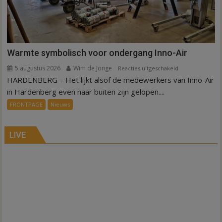
Warmte symbolisch voor ondergang Inno-Air
5 augustus 2026
Wim de Jonge
voor
Reacties uitgeschakeld
HARDENBERG – Het lijkt alsof de medewerkers van Inno-Air
Warmte
symbolisch
in Hardenberg even naar buiten zijn gelopen....
voor
FRONTPAGE
Nieuws
ondergang
Inno-
Air
LIVE