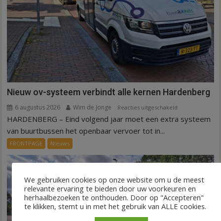
Nieuw ov-systeem verbindt alle kernen Hardenberg
6 augustus 2026
Wim de Jonge
voor
Reacties uitgeschakeld
HARDENBERG – Eind volgend jaar moet een extra systeem
Nieuw
ov-
van buurtbussen het openbaar vervoer tot in...
systeem
FRONTPAGE
Nieuws
verbindt
alle
kernen
We gebruiken cookies op onze website om u de meest
Hardenberg
relevante ervaring te bieden door uw voorkeuren en
herhaalbezoeken te onthouden. Door op "Accepteren"
te klikken, stemt u in met het gebruik van ALLE cookies.