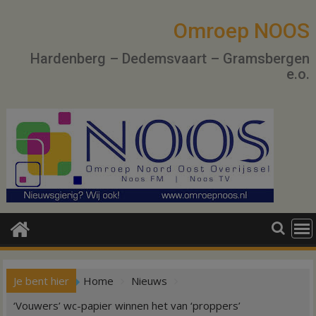
Ga
naar
Omroep NOOS
de
Hardenberg – Dedemsvaart – Gramsbergen
inhoud
e.o.
Je bent hier
Home
Nieuws
‘Vouwers’ wc-papier winnen het van ‘proppers’