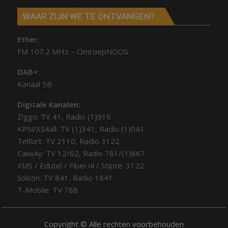
WAAR ZIJN WE TE ONTVANGEN?
Ether;
FM 107.2 MHz – OmroepNOOS
DAB+:
Kanaal 5B
Digitale Kanalen:
Ziggo: TV 41, Radio (1)916
KPN/XS4all: TV (1)341, Radio (1)041
Telfort: TV 2110, Radio 3122
CaiwAy: TV 12/62, Radio 781/(1)867
XMS / Edutel / Fiber.nl / Stipte: 3122
Solcon: TV 841, Radio 1841
T-Mobile: TV 788
Copyright © Alle rechten voorbehouden