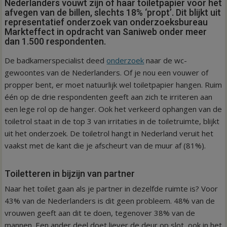
Nederlanders vouwt zijn of haar toiletpapier voor het
afvegen van de billen, slechts 18% ‘propt’. Dit blijkt uit
representatief onderzoek van onderzoeksbureau
Markteffect in opdracht van Saniweb onder meer
dan 1.500 respondenten.
De badkamerspecialist deed
onderzoek
naar de wc-
gewoontes van de Nederlanders. Of je nou een vouwer of
propper bent, er moet natuurlijk wel toiletpapier hangen. Ruim
één op de drie respondenten geeft aan zich te irriteren aan
een lege rol op de hanger. Ook het verkeerd ophangen van de
toiletrol staat in de top 3 van irritaties in de toiletruimte, blijkt
uit het onderzoek. De toiletrol hangt in Nederland veruit het
vaakst met de kant die je afscheurt van de muur af (81%).
Toiletteren in bijzijn van partner
Naar het toilet gaan als je partner in dezelfde ruimte is? Voor
43% van de Nederlanders is dit geen probleem. 48% van de
vrouwen geeft aan dit te doen, tegenover 38% van de
mannen. Een ander deel doet liever de deur op slot, ook in het