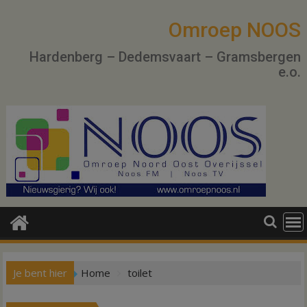
Ga
naar
Omroep NOOS
de
Hardenberg – Dedemsvaart – Gramsbergen
inhoud
e.o.
Je bent hier
Home
toilet