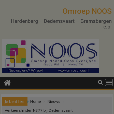
Ga
naar
Omroep NOOS
de
Hardenberg – Dedemsvaart – Gramsbergen
inhoud
e.o.
Je bent hier
Home
Nieuws
Verkeershinder N377 bij Dedemsvaart