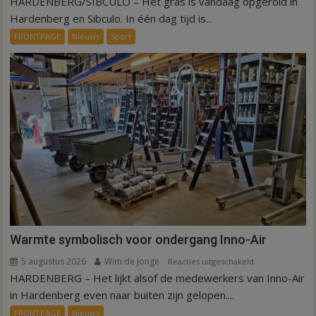
HARDENBERG/SIBCULO – Het gras is vandaag opgerold in
een
Hardenberg en Sibculo. In één dag tijd is...
dag
FRONTPAGE
Nieuws
Sport
is
kunstgras
weg
in
Hardenberg
en
Sibculo
Warmte symbolisch voor ondergang Inno-Air
5 augustus 2026
Wim de Jonge
voor
Reacties uitgeschakeld
HARDENBERG – Het lijkt alsof de medewerkers van Inno-Air
Warmte
symbolisch
in Hardenberg even naar buiten zijn gelopen....
voor
FRONTPAGE
Nieuws