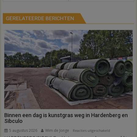
GERELATEERDE BERICHTEN
Binnen een dag is kunstgras weg in Hardenberg en
Sibculo
5 augustus 2026
Wim de Jonge
voor
Reacties uitgeschakeld
Binnen