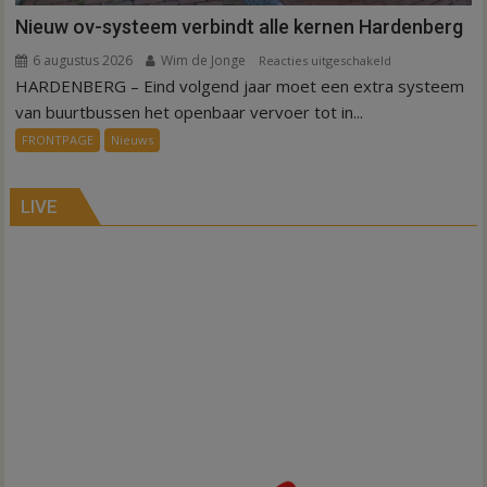
Nieuw ov-systeem verbindt alle kernen Hardenberg
6 augustus 2026
Wim de Jonge
voor
Reacties uitgeschakeld
HARDENBERG – Eind volgend jaar moet een extra systeem
Nieuw
ov-
van buurtbussen het openbaar vervoer tot in...
systeem
FRONTPAGE
Nieuws
verbindt
alle
kernen
LIVE
Hardenberg