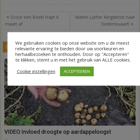
Bericht
Scoor een Boek! trapt 6
Martin Luther Kingdienst naar
navigatie
maart af
Dedemsvaart!
We gebruiken cookies op onze website om u de meest
GERELATEERDE BERICHTEN
relevante ervaring te bieden door uw voorkeuren en
herhaalbezoeken te onthouden. Door op "Accepteren"
te klikken, stemt u in met het gebruik van ALLE cookies.
Cookie instellingen
ACCEPTEEREN
VIDEO Invloed droogte op aardappeloogst