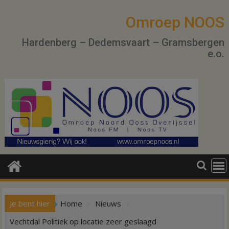
Ga
naar
Omroep NOOS
de
Hardenberg – Dedemsvaart – Gramsbergen
inhoud
e.o.
Je bent hier
Home
Nieuws
Vechtdal Politiek op locatie zeer geslaagd