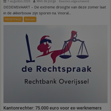
7 augustus 2026
Wim de Jonge
voor
Reacties uitgeschakeld
DEDEMSVAART – De extreme droogte van deze zomer laat
VIDEO
Invloed
in de akkerbouw zijn sporen na. Vooral...
droogte
FRONTPAGE
Nieuws
op
aardappeloogst
Kantonrechter: 75.000 euro voor ex-werknemers