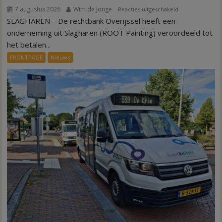
7 augustus 2026
Wim de Jonge
voor
Reacties uitgeschakeld
SLAGHAREN – De rechtbank Overijssel heeft een
Kantonrechter:
75.000
onderneming uit Slagharen (ROOT Painting) veroordeeld tot
euro
het betalen...
voor
FRONTPAGE
Nieuws
ex-
werknemers