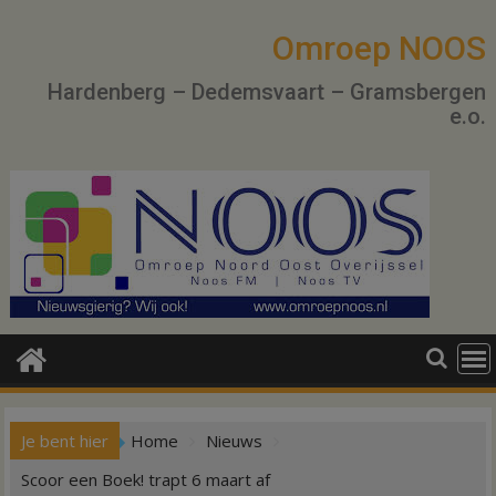
Ga
naar
Omroep NOOS
de
Hardenberg – Dedemsvaart – Gramsbergen
inhoud
e.o.
Je bent hier
Home
Nieuws
Scoor een Boek! trapt 6 maart af