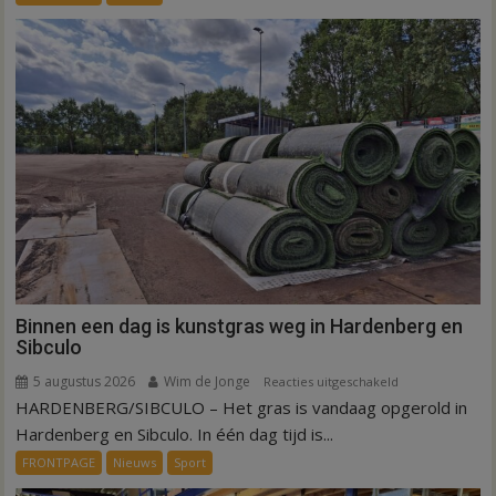
verbindt
alle
kernen
Hardenberg
Binnen een dag is kunstgras weg in Hardenberg en
Sibculo
5 augustus 2026
Wim de Jonge
voor
Reacties uitgeschakeld
HARDENBERG/SIBCULO – Het gras is vandaag opgerold in
Binnen
een
Hardenberg en Sibculo. In één dag tijd is...
dag
FRONTPAGE
Nieuws
Sport
is