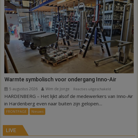
kunstgras
weg
in
Hardenberg
en
Sibculo
Warmte symbolisch voor ondergang Inno-Air
5 augustus 2026
Wim de Jonge
voor
Reacties uitgeschakeld
HARDENBERG – Het lijkt alsof de medewerkers van Inno-Air
Warmte
symbolisch
in Hardenberg even naar buiten zijn gelopen....
voor
FRONTPAGE
Nieuws
ondergang
Inno-
Air
LIVE