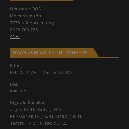
Omroep NOOS
Molensteen 5a
7773 NM Hardenberg
0523 760 788
ANBI
WAAR ZIJN WE TE ONTVANGEN?
Ether;
FM 107.2 MHz – OmroepNOOS
DAB+:
Kanaal 5B
Digitale Kanalen:
Ziggo: TV 41, Radio (1)916
KPN/XS4all: TV (1)341, Radio (1)041
Telfort: TV 2110, Radio 3122