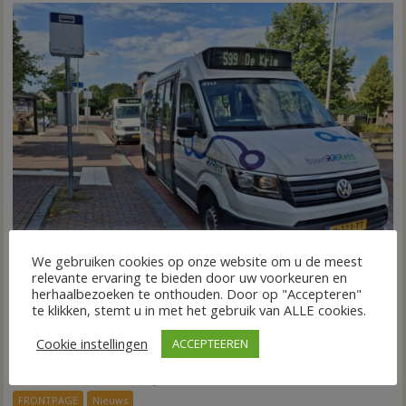
We gebruiken cookies op onze website om u de meest
relevante ervaring te bieden door uw voorkeuren en
herhaalbezoeken te onthouden. Door op "Accepteren"
Nieuw ov-systeem verbindt alle kernen Hardenberg
te klikken, stemt u in met het gebruik van ALLE cookies.
6 augustus 2026
Wim de Jonge
voor
Reacties uitgeschakeld
Cookie instellingen
ACCEPTEEREN
HARDENBERG – Eind volgend jaar moet een extra systeem
Nieuw
ov-
van buurtbussen het openbaar vervoer tot in...
systeem
FRONTPAGE
Nieuws