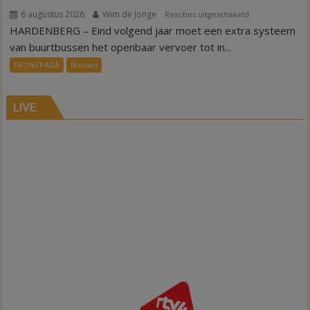
6 augustus 2026
Wim de Jonge
voor
Reacties uitgeschakeld
HARDENBERG – Eind volgend jaar moet een extra systeem
Nieuw
ov-
van buurtbussen het openbaar vervoer tot in...
systeem
FRONTPAGE
Nieuws
verbindt
alle
kernen
LIVE
Hardenberg