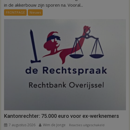
Invloed
in de akkerbouw zijn sporen na. Vooral...
droogte
FRONTPAGE
Nieuws
op
aardappeloogst
Kantonrechter: 75.000 euro voor ex-werknemers
7 augustus 2026
Wim de Jonge
voor
Reacties uitgeschakeld