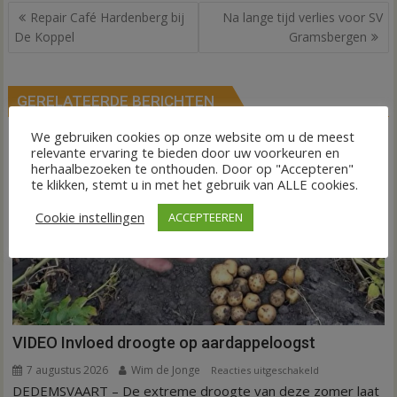
Bericht
Repair Café Hardenberg bij
Na lange tijd verlies voor SV
navigatie
De Koppel
Gramsbergen
GERELATEERDE BERICHTEN
We gebruiken cookies op onze website om u de meest
relevante ervaring te bieden door uw voorkeuren en
herhaalbezoeken te onthouden. Door op "Accepteren"
te klikken, stemt u in met het gebruik van ALLE cookies.
Cookie instellingen
ACCEPTEEREN
VIDEO Invloed droogte op aardappeloogst
7 augustus 2026
Wim de Jonge
voor
Reacties uitgeschakeld
DEDEMSVAART – De extreme droogte van deze zomer laat
VIDEO