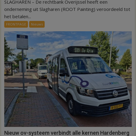
SLAGHAREN – De rechtbank Overijssel heeft een
Kantonrechter:
75.000
onderneming uit Slagharen (ROOT Painting) veroordeeld tot
euro
het betalen...
voor
FRONTPAGE
Nieuws
ex-
werknemers
Nieuw ov-systeem verbindt alle kernen Hardenberg