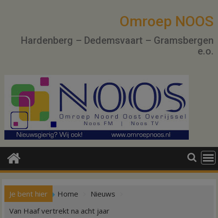
Ga
naar
Omroep NOOS
de
Hardenberg – Dedemsvaart – Gramsbergen
inhoud
e.o.
Je bent hier
Home
Nieuws
Van Haaf vertrekt na acht jaar