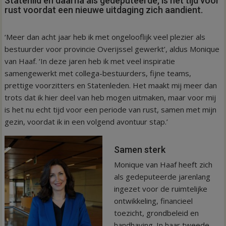
Statenlid en daarna als gedeputeerde, is het tijd voor
rust voordat een nieuwe uitdaging zich aandient.
‘Meer dan acht jaar heb ik met ongelooflijk veel plezier als
bestuurder voor provincie Overijssel gewerkt’, aldus Monique
van Haaf. ‘In deze jaren heb ik met veel inspiratie
samengewerkt met collega-bestuurders, fijne teams,
prettige voorzitters en Statenleden. Het maakt mij meer dan
trots dat ik hier deel van heb mogen uitmaken, maar voor mij
is het nu echt tijd voor een periode van rust, samen met mijn
gezin, voordat ik in een volgend avontuur stap.’
Samen sterk
Monique van Haaf heeft zich
als gedeputeerde jarenlang
ingezet voor de ruimtelijke
ontwikkeling, financieel
toezicht, grondbeleid en
handhaving. In haar tweede