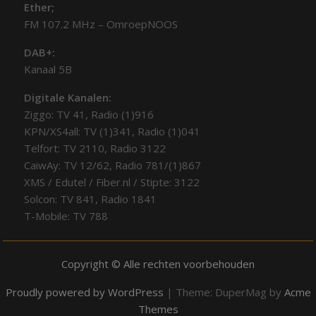
Ether;
FM 107.2 MHz – OmroepNOOS
DAB+:
Kanaal 5B
Digitale Kanalen:
Ziggo: TV 41, Radio (1)916
KPN/XS4all: TV (1)341, Radio (1)041
Telfort: TV 2110, Radio 3122
CaiwAy: TV 12/62, Radio 781/(1)867
XMS / Edutel / Fiber.nl / Stipte: 3122
Solcon: TV 841, Radio 1841
T-Mobile: TV 788
Copyright © Alle rechten voorbehouden
Proudly powered by WordPress
|
Theme: DuperMag by
Acme
Themes