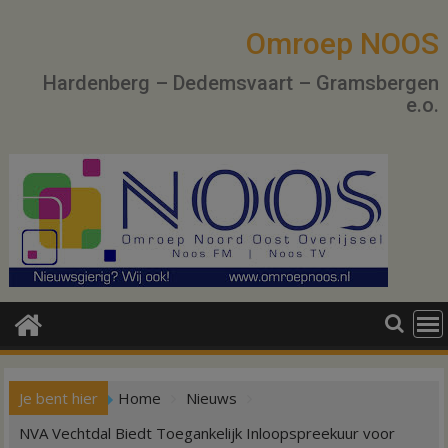
Ga
naar
Omroep NOOS
de
Hardenberg – Dedemsvaart – Gramsbergen
inhoud
e.o.
Je bent hier
Home
Nieuws
NVA Vechtdal Biedt Toegankelijk Inloopspreekuur voor