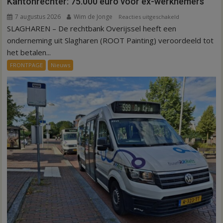
Kantonrechter: 75.000 euro voor ex-werknemers
7 augustus 2026
Wim de Jonge
voor
Reacties uitgeschakeld
SLAGHAREN – De rechtbank Overijssel heeft een
Kantonrechter:
75.000
onderneming uit Slagharen (ROOT Painting) veroordeeld tot
euro
het betalen...
voor
FRONTPAGE
Nieuws
ex-
werknemers