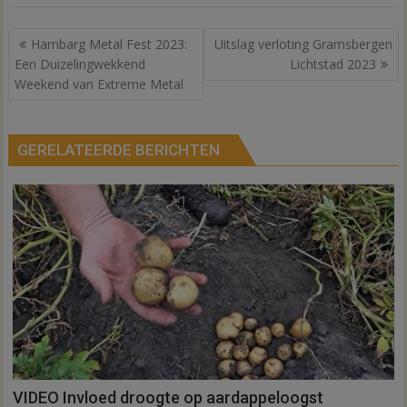
Bericht
Harnbarg Metal Fest 2023:
Uitslag verloting Gramsbergen
navigatie
Een Duizelingwekkend
Lichtstad 2023
Weekend van Extreme Metal
GERELATEERDE BERICHTEN
VIDEO Invloed droogte op aardappeloogst