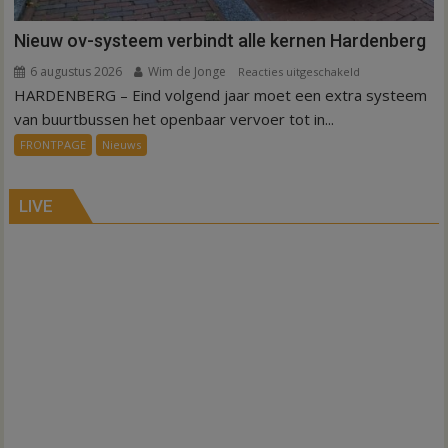
Nieuw ov-systeem verbindt alle kernen Hardenberg
6 augustus 2026
Wim de Jonge
voor
Reacties uitgeschakeld
HARDENBERG – Eind volgend jaar moet een extra systeem
Nieuw
ov-
van buurtbussen het openbaar vervoer tot in...
systeem
FRONTPAGE
Nieuws
verbindt
alle
kernen
LIVE
Hardenberg