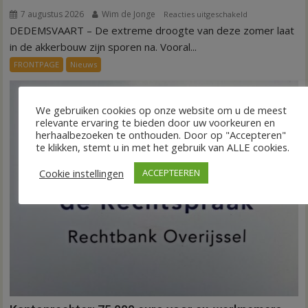
7 augustus 2026
Wim de Jonge
voor
Reacties uitgeschakeld
DEDEMSVAART – De extreme droogte van deze zomer laat
VIDEO
Invloed
in de akkerbouw zijn sporen na. Vooral...
droogte
FRONTPAGE
Nieuws
op
aardappeloogst
We gebruiken cookies op onze website om u de meest
relevante ervaring te bieden door uw voorkeuren en
herhaalbezoeken te onthouden. Door op "Accepteren"
te klikken, stemt u in met het gebruik van ALLE cookies.
Cookie instellingen
ACCEPTEEREN