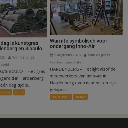
Warmte symbolisch voor
 dag is kunstgras
ondergang Inno-Air
denberg en Sibculo
5 augustus 2026
Wim de Jonge
026
Wim de Jonge
voor
Reacties uitgeschakeld
voor
hakeld
HARDENBERG – Het lijkt alsof de
Warmte
/SIBCULO – Het gras
Binnen
symbolisch
medewerkers van Inno-Air in
een
pgerold in Hardenberg
voor
Hardenberg even naar buiten zijn
dag
één dag tijd is...
ondergang
gelopen....
is
Nieuws
Sport
Inno-
kunstgras
FRONTPAGE
Nieuws
Air
weg
in
Hardenberg
en
Sibculo