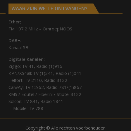
WAAR ZIJN WE TE ONTVANGEN?
Ether;
FM 107.2 MHz – OmroepNOOS
DAB+:
Kanaal 5B
Digitale Kanalen:
Ziggo: TV 41, Radio (1)916
KPN/XS4all: TV (1)341, Radio (1)041
Telfort: TV 2110, Radio 3122
CaiwAy: TV 12/62, Radio 781/(1)867
XMS / Edutel / Fiber.nl / Stipte: 3122
Solcon: TV 841, Radio 1841
T-Mobile: TV 788
Copyright © Alle rechten voorbehouden