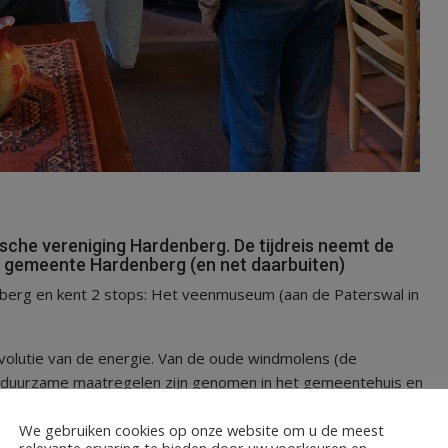
orische vereniging Hardenberg. De tijdreis neemt de
de gemeente Hardenberg (en net daarbuiten)
nberg en kent 2 stops: Het veenmuseum (aan de Paterswal in
utie van de energie. Van de oude windmolens (de
e duurzame maatregelen zijn genomen in het gemeentehuis en
e bijvoorbeeld dat vroeger om kwart voor 11 in de winter de
We gebruiken cookies op onze website om u de meest
reen wist: Nog een kwartiertje stroom en dan is er geen
relevante ervaring te bieden door uw voorkeuren en