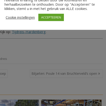
herhaalbezoeken te onthouden. Door op "Accepteren" te
klikken, stemt u in met het gebruik van ALLE cookies.
er het terrein in een treintje en wordt koffie met
Cookie instellingen
ACCEPTEEREN
. Reserveren voor toekomstige tijdreizen kan via de website,
Kijk op:
Tijdreis-Hardenberg
.
jdreis
roep
Biljarten: Poule 14 van Bruchterveld’s open