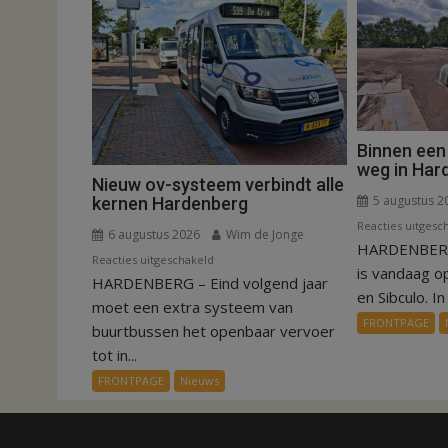
Binnen een
weg in Har
Nieuw ov-systeem verbindt alle
5 augustus 2
kernen Hardenberg
Reacties uitgesc
6 augustus 2026
Wim de Jonge
HARDENBERG
voor
Reacties uitgeschakeld
is vandaag o
HARDENBERG – Eind volgend jaar
Nieuw
en Sibculo. In 
ov-
moet een extra systeem van
FRONTPAGE
systeem
buurtbussen het openbaar vervoer
verbindt
tot in...
alle
FRONTPAGE
Nieuws
kernen
Hardenberg