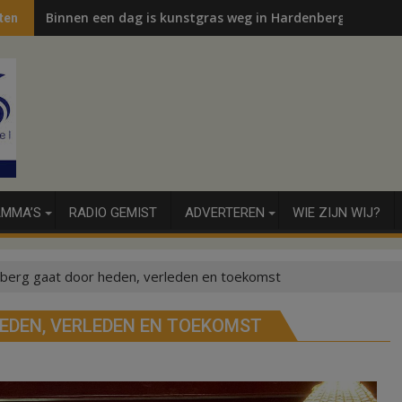
Binnen een dag is kunstgras weg in Hardenberg en Sibcu
ten
MMA’S
RADIO GEMIST
ADVERTEREN
WIE ZIJN WIJ?
nberg gaat door heden, verleden en toekomst
EDEN, VERLEDEN EN TOEKOMST