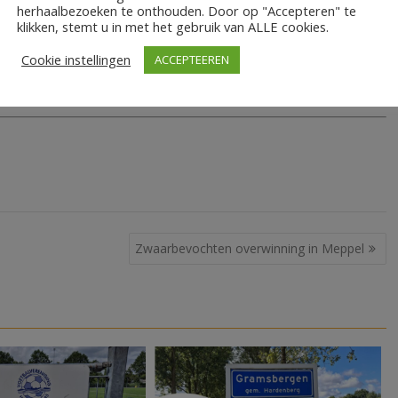
herhaalbezoeken te onthouden. Door op "Accepteren" te
ze uitslag is de nederlaag voor Mariënberg een feit. De
klikken, stemt u in met het gebruik van ALLE cookies.
r de dag moeten komen, want de ploeg zakt in de ranglijst
 de kans op degradatie steeds waarschijnlijker.
Cookie instellingen
ACCEPTEEREN
Zwaarbevochten overwinning in Meppel