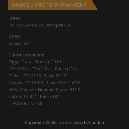
WAAR ZIJN WE TE ONTVANGEN?
Ether;
FM 107.2 MHz – OmroepNOOS
DAB+:
Kanaal 5B
Digitale Kanalen:
Ziggo: TV 41, Radio (1)916
KPN/XS4all: TV (1)341, Radio (1)041
Telfort: TV 2110, Radio 3122
CaiwAy: TV 12/62, Radio 781/(1)867
XMS / Edutel / Fiber.nl / Stipte: 3122
Solcon: TV 841, Radio 1841
T-Mobile: TV 788
Copyright © Alle rechten voorbehouden