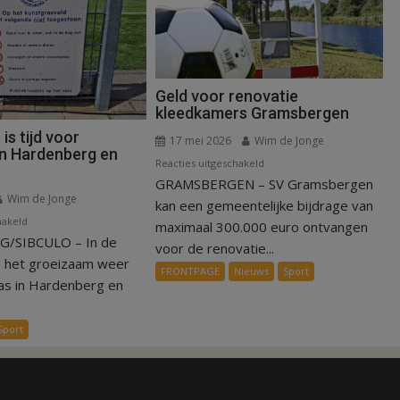
Geld voor renovatie
kleedkamers Gramsbergen
s tijd voor
17 mei 2026
Wim de Jonge
in Hardenberg en
voor
Reacties uitgeschakeld
GRAMSBERGEN – SV Gramsbergen
Geld
Wim de Jonge
voor
kan een gemeentelijke bijdrage van
voor
hakeld
renovatie
maximaal 300.000 euro ontvangen
/SIBCULO – In de
Zomerstop
kleedkamers
voor de renovatie...
is
Gramsbergen
s het groeizaam weer
FRONTPAGE
Nieuws
Sport
tijd
as in Hardenberg en
voor
kunstgras
Sport
in
Hardenberg
en
Sibculo