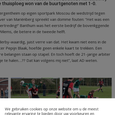
e thuisploeg won van de buurtgenoten met 1-0.
 Bergentheim op eigen sportpark Moscou de wedstrijd tegen
ver van Mariënberg spreekt van domme fouten: “Het was een
treding!” Banthum was het eerste bedrijf de bovenliggende
Wilems, de betere in de tweede helft.
derby-waardig, juist verre van dat. Het kwam niet eens in de
er Pepijn Blaak, hoefde geen enkele kaart te trekken. Een
 belangen staan op stapel. En toch hoeft de 21-jarige arbiter
e te halen….?? Dat kan volgens mij niet”, laat AD weten.
We gebruiken cookies op onze website om u de meest
rijd. De bal wilde er niet in, behalve dan de penalty in het
relevante ervaring te bieden door uw voorkeuren en