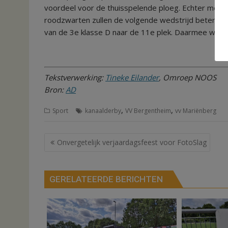
voordeel voor de thuisspelende ploeg. Echter met de
roodzwarten zullen de volgende wedstrijd beter voo
van de 3e klasse D naar de 11e plek. Daarmee wordt
Tekstverwerking:
Tineke Eilander
, Omroep NOOS
Bron:
AD
,
,
Sport
kanaalderby
VV Bergentheim
vv Mariënberg
Bericht
Onvergetelijk verjaardagsfeest voor FotoSlag
navigatie
GERELATEERDE BERICHTEN