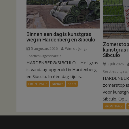
Binnen een dag is kunstgras
weg in Hardenberg en Sibculo
Zomerstop i
5 augustus 2026
Wim de Jonge
kunstgras 
Sibculo
voor
Reacties uitgeschakeld
HARDENBERG/SIBCULO – Het gras
Binnen
3 juli 2026
een
is vandaag opgerold in Hardenberg
Reacties uitgesc
dag
en Sibculo. In één dag tijd is...
HARDENBERG
is
FRONTPAGE
Nieuws
Sport
zomerstop i
kunstgras
voor kunstgr
weg
Sibculo. Op...
in
FRONTPAGE
Hardenberg
en
Sibculo