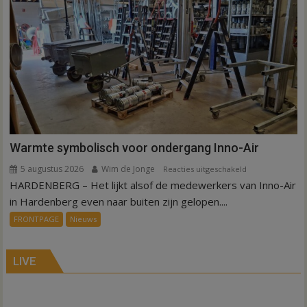
in
Hardenberg
en
Sibculo
Warmte symbolisch voor ondergang Inno-Air
5 augustus 2026
Wim de Jonge
voor
Reacties uitgeschakeld
HARDENBERG – Het lijkt alsof de medewerkers van Inno-Air
Warmte
symbolisch
in Hardenberg even naar buiten zijn gelopen....
voor
FRONTPAGE
Nieuws
ondergang
Inno-
Air
LIVE