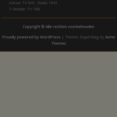
Solcon: TV 841, Radio 1841
T-Mobile: TV 788
Copyright © Alle rechten voorbehouden
Proudly powered by WordPress
|
Theme: DuperMag by
Acme
Themes