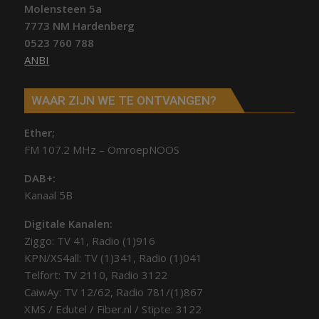
Molensteen 5a
7773 NM Hardenberg
0523 760 788
ANBI
WAAR ZIJN WE TE ONTVANGEN?
Ether;
FM 107.2 MHz – OmroepNOOS
DAB+:
Kanaal 5B
Digitale Kanalen:
Ziggo: TV 41, Radio (1)916
KPN/XS4all: TV (1)341, Radio (1)041
Telfort: TV 2110, Radio 3122
CaiwAy: TV 12/62, Radio 781/(1)867
XMS / Edutel / Fiber.nl / Stipte: 3122