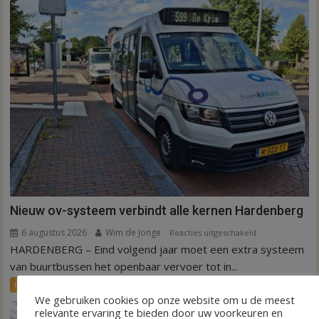
Nieuw ov-systeem verbindt alle kernen Hardenberg
6 augustus 2026
Wim de Jonge
voor
Reacties uitgeschakeld
HARDENBERG – Eind volgend jaar moet een extra systeem
Nieuw
ov-
van buurtbussen het openbaar vervoer tot in...
systeem
FRONTPAGE
Nieuws
verbindt
We gebruiken cookies op onze website om u de meest
alle
relevante ervaring te bieden door uw voorkeuren en