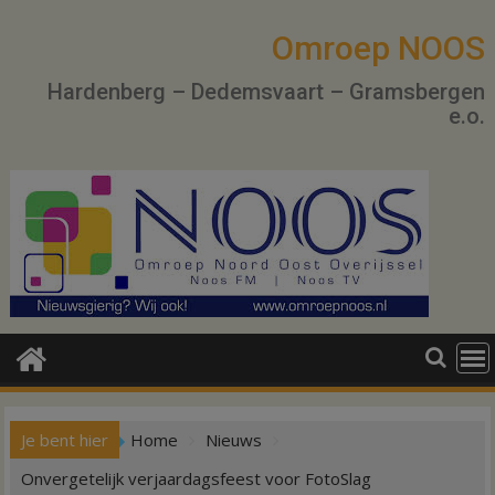
Ga
naar
Omroep NOOS
de
Hardenberg – Dedemsvaart – Gramsbergen
inhoud
e.o.
Je bent hier
Home
Nieuws
Onvergetelijk verjaardagsfeest voor FotoSlag