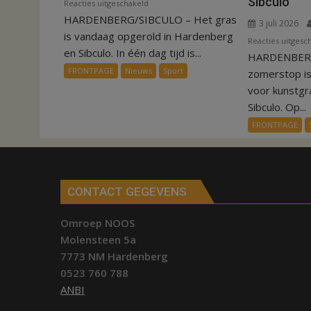
Sibculo
voor
Reacties uitgeschakeld
HARDENBERG/SIBCULO – Het gras
Binnen
3 juli 2026
een
is vandaag opgerold in Hardenberg
Reacties uitgesc
dag
en Sibculo. In één dag tijd is...
HARDENBERG
is
FRONTPAGE
Nieuws
Sport
zomerstop i
kunstgras
voor kunstgr
weg
Sibculo. Op...
in
FRONTPAGE
Hardenberg
en
Sibculo
CONTACT GEGEVENS
Omroep NOOS
Molensteen 5a
7773 NM Hardenberg
0523 760 788
ANBI