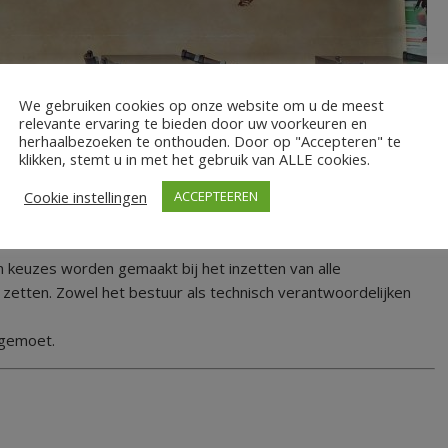
We gebruiken cookies op onze website om u de meest
relevante ervaring te bieden door uw voorkeuren en
herhaalbezoeken te onthouden. Door op "Accepteren" te
klikken, stemt u in met het gebruik van ALLE cookies.
rking binnen de club. “En er is oog voor doorontwikkeling
Cookie instellingen
ACCEPTEEREN
mbitie om hoog in de tweede divisie te eindigen”, gaat hij
 keuzes worden gemaakt bij het inzetten van alle
n zetten. Zowel het bestuur als technisch verantwoordelijken
egemoet.