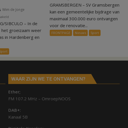
GRAMSBERGEN – SV Gramsbergen
Geld
Wim de Jonge
voor
kan een gemeentelijke bijdrage van
voor
hakeld
renovatie
maximaal 300.000 euro ontvangen
/SIBCULO – In de
Zomerstop
kleedkamers
voor de renovatie...
is
Gramsbergen
s het groeizaam weer
FRONTPAGE
Nieuws
Sport
tijd
as in Hardenberg en
voor
kunstgras
Sport
in
Hardenberg
en
Sibculo
WAAR ZIJN WE TE ONTVANGEN?
Ether;
FM 107.2 MHz – OmroepNOOS
DAB+:
Kanaal 5B