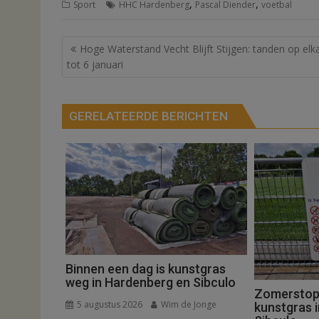
,
,
Sport
HHC Hardenberg
Pascal Diender
voetbal
Bericht
Hoge Waterstand Vecht Blijft Stijgen: tanden op elk
navigatie
tot 6 januari
GERELATEERDE BERICHTEN
Binnen een dag is kunstgras
weg in Hardenberg en Sibculo
Zomerstop i
5 augustus 2026
Wim de Jonge
kunstgras 