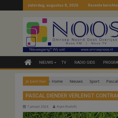
Ga
zaterdag, augustus 8, 2026
Recente berichte
naar
de
inhoud
NIEUWS
TV
RADIO GIDS
PROGRA
Je bent hier
Home
Nieuws
Sport
Pascal
PASCAL DIENDER VERLENGT CONTRA
7 januari 2024
Arjen Roelofs