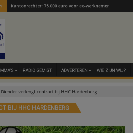
Kantonrechter: 75.000 euro voor ex-werknemers
n
MMA’S
RADIO GEMIST
ADVERTEREN
WIE ZIJN WIJ?
 Diender verlengt contract bij HHC Hardenberg
CT BIJ HHC HARDENBERG