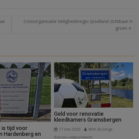
aar
Crisisorganisatie Veiligheidsregio IJsselland zichtbaar in
groen
Geld voor renovatie
kleedkamers Gramsbergen
s tijd voor
17 mei 2026
Wim de Jonge
in Hardenberg en
voor
Reacties uitgeschakeld