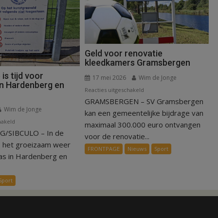
Geld voor renovatie
kleedkamers Gramsbergen
s tijd voor
17 mei 2026
Wim de Jonge
in Hardenberg en
voor
Reacties uitgeschakeld
GRAMSBERGEN – SV Gramsbergen
Geld
Wim de Jonge
voor
kan een gemeentelijke bijdrage van
voor
hakeld
renovatie
maximaal 300.000 euro ontvangen
/SIBCULO – In de
Zomerstop
kleedkamers
voor de renovatie...
is
Gramsbergen
s het groeizaam weer
FRONTPAGE
Nieuws
Sport
tijd
as in Hardenberg en
voor
kunstgras
Sport
in
Hardenberg
en
Sibculo