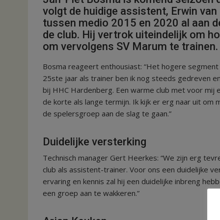
volgt de huidige assistent, Erwin v
tussen medio 2015 en 2020 al aan de
de club. Hij vertrok uiteindelijk om 
om vervolgens SV Marum te trainen.
Bosma reageert enthousiast: “Het hogere segment va
25ste jaar als trainer ben ik nog steeds gedreven e
bij HHC Hardenberg. Een warme club met voor mij ee
de korte als lange termijn. Ik kijk er erg naar uit o
de spelersgroep aan de slag te gaan.”
Duidelijke versterking
Technisch manager Gert Heerkes: “We zijn erg tevr
club als assistent-trainer. Voor ons een duidelijke v
ervaring en kennis zal hij een duidelijke inbreng heb
een groep aan te wakkeren.”