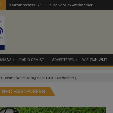
Kantonrechter: 75.000 euro voor ex-werknemers
n
MMA’S
RADIO GEMIST
ADVERTEREN
WIE ZIJN WIJ?
iet Bosma keert terug naar HHC Hardenberg
R HHC HARDENBERG