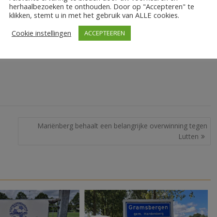
herhaalbezoeken te onthouden. Door op "Accepteren" te
klikken, stemt u in met het gebruik van ALLE cookies.
 staf. Hij zal voor zijn UEFA A-licentie stagelopen als
 VV Bergentheim. Ook is het contract van keeperstrainer Sander
Cookie instellingen
ACCEPTEEREN
Mariënberg behaalt een belangrijke overwinning tegen
Lutten