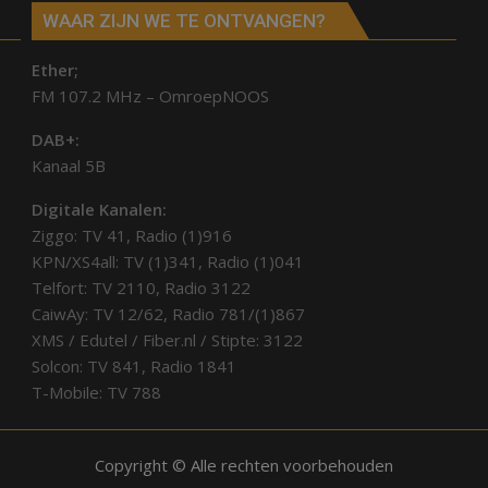
WAAR ZIJN WE TE ONTVANGEN?
Ether;
FM 107.2 MHz – OmroepNOOS
DAB+:
Kanaal 5B
Digitale Kanalen:
Ziggo: TV 41, Radio (1)916
KPN/XS4all: TV (1)341, Radio (1)041
Telfort: TV 2110, Radio 3122
CaiwAy: TV 12/62, Radio 781/(1)867
XMS / Edutel / Fiber.nl / Stipte: 3122
Solcon: TV 841, Radio 1841
T-Mobile: TV 788
Copyright © Alle rechten voorbehouden