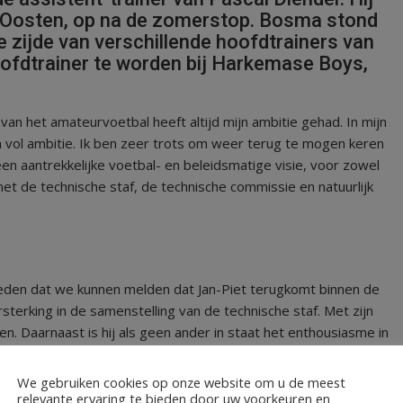
an Oosten, op na de zomerstop. Bosma stond
 zijde van verschillende hoofdtrainers van
hoofdtrainer te worden bij Harkemase Boys,
n het amateurvoetbal heeft altijd mijn ambitie gehad. In mijn
n vol ambitie. Ik ben zeer trots om weer terug te mogen keren
n aantrekkelijke voetbal- en beleidsmatige visie, voor zowel
m met de technische staf, de technische commissie en natuurlijk
eden dat we kunnen melden dat Jan-Piet terugkomt binnen de
ersterking in de samenstelling van de technische staf. Met zijn
ben. Daarnaast is hij als geen ander in staat het enthousiasme in
We gebruiken cookies op onze website om u de meest
relevante ervaring te bieden door uw voorkeuren en