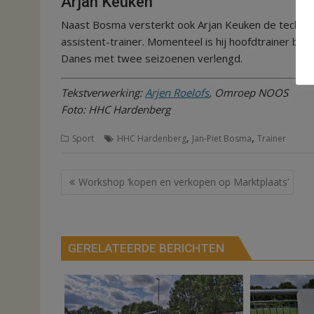
Arjan Keuken
Naast Bosma versterkt ook Arjan Keuken de technische
assistent-trainer. Momenteel is hij hoofdtrainer bij
Danes met twee seizoenen verlengd.
Tekstverwerking:
Arjen Roelofs
, Omroep NOOS
Foto: HHC Hardenberg
,
,
Sport
HHC Hardenberg
Jan-Piet Bosma
Trainer
Bericht
Workshop ‘kopen en verkopen op Marktplaats’
navigatie
GERELATEERDE BERICHTEN