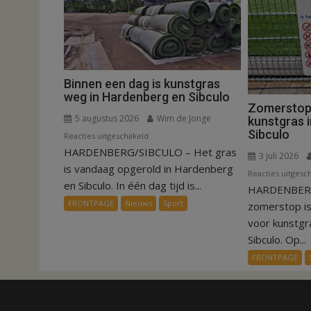
Binnen een dag is kunstgras
weg in Hardenberg en Sibculo
Zomerstop i
5 augustus 2026
Wim de Jonge
kunstgras 
Sibculo
voor
Reacties uitgeschakeld
HARDENBERG/SIBCULO – Het gras
Binnen
3 juli 2026
een
is vandaag opgerold in Hardenberg
Reacties uitgesc
dag
en Sibculo. In één dag tijd is...
HARDENBERG
is
FRONTPAGE
Nieuws
Sport
zomerstop i
kunstgras
voor kunstgr
weg
Sibculo. Op...
in
FRONTPAGE
Hardenberg
en
Sibculo