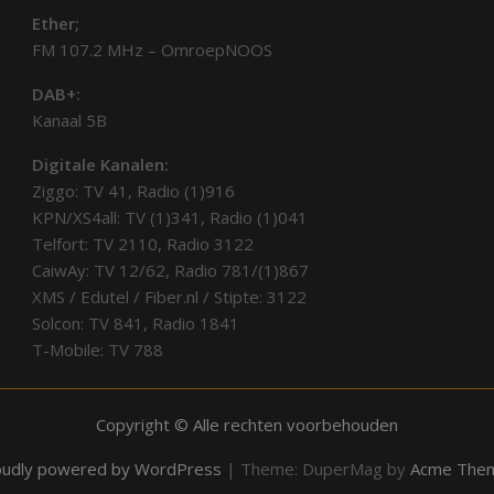
Ether;
FM 107.2 MHz – OmroepNOOS
DAB+:
Kanaal 5B
Digitale Kanalen:
Ziggo: TV 41, Radio (1)916
KPN/XS4all: TV (1)341, Radio (1)041
Telfort: TV 2110, Radio 3122
CaiwAy: TV 12/62, Radio 781/(1)867
XMS / Edutel / Fiber.nl / Stipte: 3122
Solcon: TV 841, Radio 1841
T-Mobile: TV 788
Copyright © Alle rechten voorbehouden
oudly powered by WordPress
|
Theme: DuperMag by
Acme The