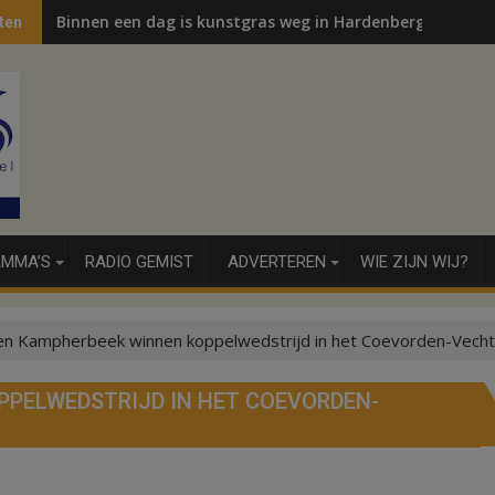
Binnen een dag is kunstgras weg in Hardenberg en Sibcu
ten
MMA’S
RADIO GEMIST
ADVERTEREN
WIE ZIJN WIJ?
en Kampherbeek winnen koppelwedstrijd in het Coevorden-Vecht
PPELWEDSTRIJD IN HET COEVORDEN-