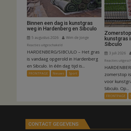
Binnen een dag is kunstgras
weg in Hardenberg en Sibculo
Zomerstop i
5 augustus 2026
Wim de Jonge
kunstgras 
Sibculo
voor
Reacties uitgeschakeld
HARDENBERG/SIBCULO – Het gras
Binnen
3 juli 2026
een
is vandaag opgerold in Hardenberg
Reacties uitgesc
dag
en Sibculo. In één dag tijd is...
HARDENBERG
is
FRONTPAGE
Nieuws
Sport
zomerstop i
kunstgras
voor kunstgr
weg
Sibculo. Op...
in
FRONTPAGE
Hardenberg
en
Sibculo
CONTACT GEGEVENS