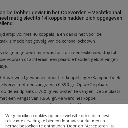
 van De Dobber gevist in het Coevorden – Vechtkanaal
 heel matig slechts 14 koppels hadden zich opgegeven
llend.
d altijd vol met 40 koppels ja en dan is het voor de
orzaak is mede het gevolg van de corona lockdown.
s de geringe deelname was het toch een leuke wedstrijd al
die vooraan of achteraan een plaatsje hadden geloot vingen
sje.
. Het vak werd gewonnen door het koppel Jager/Kampherbeek
rzilveren met een vangst van 6.890 gr. Op de 2e plaats
op de eindplaats 5.760 gr vis wisten te vangen. De 3e plaats
et een vangst van 1.960 gr. 4e werd het koppel
icht van 1.720 gr en 5e het koppel Makkinga/Glas uit Ommen
We gebruiken cookies op onze website om u de meest
relevante ervaring te bieden door uw voorkeuren en
 Dobber in Hardenberg. .
herhaalbezoeken te onthouden. Door op "Accepteren" te