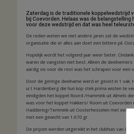
Zaterdag is de traditionele koppelwedstrijd
bij Coevorden. Helaas was de belangstelling
voor deze wedstrijd en dat was heel teleurste
De reden weten we niet andere jaren zat de wedstrij
organisatie die er alles aan doet een bittere pil. O
Hopelijk wordt het volgend jaar weer beter. Ondank
waren de vangsten niet best. Alleen de deelnemers 
aardig vis voor de rest was het schrapen voor een vi
Door de geringe deelname werd er gevist in 1 vak
ui t Hardenberg die hun kop stek prima wisten te ve
eindigden het koppel Roord /Hammink uit Almelo die 
was voor het koppel Hakkers/ Room uit Coevorden m
Haddering/Temmink uit Oosterhesselen met een gew
met een gewicht van 1.670 gr.
De prijzen werden uitgereikt in het clubhuis van De