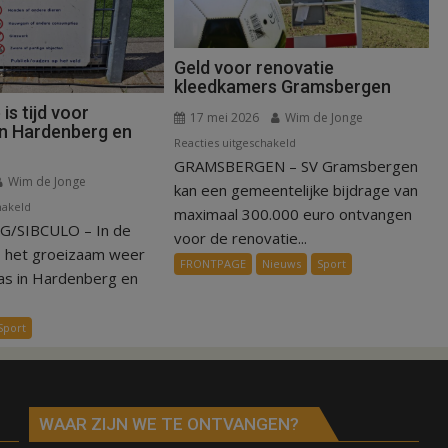
Geld voor renovatie
kleedkamers Gramsbergen
s tijd voor
17 mei 2026
Wim de Jonge
in Hardenberg en
voor
Reacties uitgeschakeld
GRAMSBERGEN – SV Gramsbergen
Geld
Wim de Jonge
voor
kan een gemeentelijke bijdrage van
voor
hakeld
renovatie
maximaal 300.000 euro ontvangen
/SIBCULO – In de
Zomerstop
kleedkamers
voor de renovatie...
is
Gramsbergen
s het groeizaam weer
FRONTPAGE
Nieuws
Sport
tijd
as in Hardenberg en
voor
kunstgras
Sport
in
Hardenberg
en
Sibculo
WAAR ZIJN WE TE ONTVANGEN?