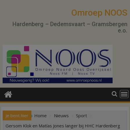
Ga
naar
Omroep NOOS
de
Hardenberg – Dedemsvaart – Gramsbergen
inhoud
e.o.
Je bent hier
Home
Nieuws
Sport
Gersom Klok en Matías Jones langer bij HHC Hardenberg