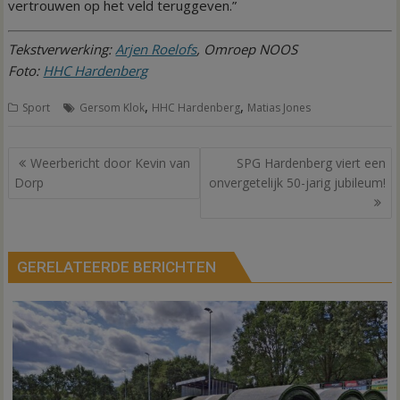
vertrouwen op het veld teruggeven.”
Tekstverwerking:
Arjen Roelofs
, Omroep NOOS
Foto:
HHC Hardenberg
,
,
Sport
Gersom Klok
HHC Hardenberg
Matias Jones
Bericht
Weerbericht door Kevin van
SPG Hardenberg viert een
navigatie
Dorp
onvergetelijk 50-jarig jubileum!
GERELATEERDE BERICHTEN