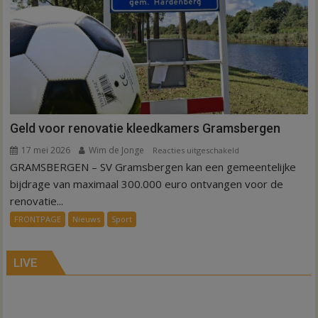
Geld voor renovatie kleedkamers Gramsbergen
17 mei 2026
Wim de Jonge
voor
Reacties uitgeschakeld
GRAMSBERGEN – SV Gramsbergen kan een gemeentelijke
Geld
voor
bijdrage van maximaal 300.000 euro ontvangen voor de
renovatie
renovatie...
kleedkamers
FRONTPAGE
Nieuws
Sport
Gramsbergen
LIVE