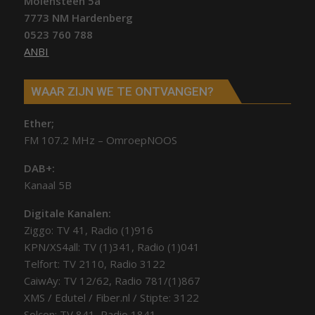
Molensteen 5a
7773 NM Hardenberg
0523 760 788
ANBI
WAAR ZIJN WE TE ONTVANGEN?
Ether;
FM 107.2 MHz – OmroepNOOS
DAB+:
Kanaal 5B
Digitale Kanalen:
Ziggo: TV 41, Radio (1)916
KPN/XS4all: TV (1)341, Radio (1)041
Telfort: TV 2110, Radio 3122
CaiwAy: TV 12/62, Radio 781/(1)867
XMS / Edutel / Fiber.nl / Stipte: 3122
Solcon: TV 841, Radio 1841