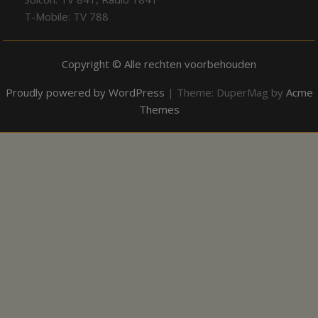
T-Mobile: TV 788
Copyright © Alle rechten voorbehouden
Proudly powered by WordPress
|
Theme: DuperMag by
Acme
Themes