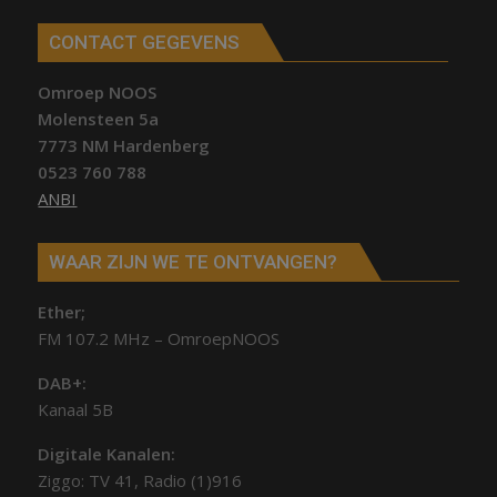
CONTACT GEGEVENS
Omroep NOOS
Molensteen 5a
7773 NM Hardenberg
0523 760 788
ANBI
WAAR ZIJN WE TE ONTVANGEN?
Ether;
FM 107.2 MHz – OmroepNOOS
DAB+:
Kanaal 5B
Digitale Kanalen:
Ziggo: TV 41, Radio (1)916