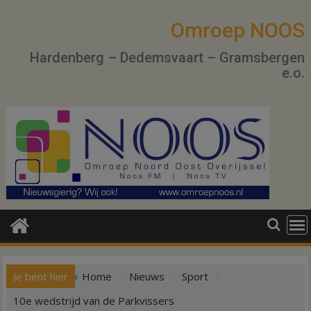
Ga
naar
Omroep NOOS
de
Hardenberg – Dedemsvaart – Gramsbergen
inhoud
e.o.
Je bent hier
Home
Nieuws
Sport
10e wedstrijd van de Parkvissers