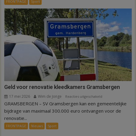
FRONTPAGE
Sport
kunstgras
in
Hardenberg
en
Sibculo
Geld voor renovatie kleedkamers Gramsbergen
17 mei 2026
Wim de Jonge
voor
Reacties uitgeschakeld
GRAMSBERGEN – SV Gramsbergen kan een gemeentelijke
Geld
voor
bijdrage van maximaal 300.000 euro ontvangen voor de
renovatie
renovatie...
kleedkamers
FRONTPAGE
Nieuws
Sport
Gramsbergen