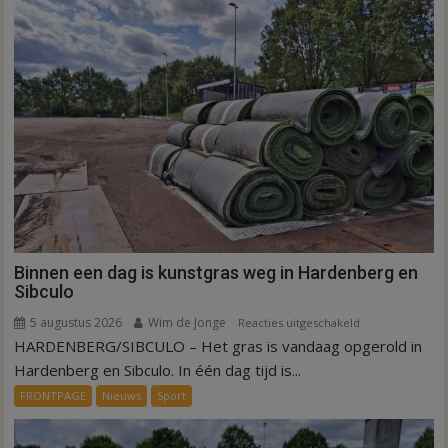
Binnen een dag is kunstgras weg in Hardenberg en
Sibculo
5 augustus 2026
Wim de Jonge
voor
Reacties uitgeschakeld
HARDENBERG/SIBCULO – Het gras is vandaag opgerold in
Binnen
een
Hardenberg en Sibculo. In één dag tijd is...
dag
FRONTPAGE
Nieuws
Sport
is
kunstgras