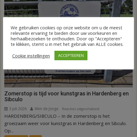
weg
in
Hardenberg
en
We gebruiken cookies op onze website om u de meest
Sibculo
relevante ervaring te bieden door uw voorkeuren en
herhaalbezoeken te onthouden. Door op "Accepteren"
te klikken, stemt u in met het gebruik van ALLE cookies.
Cookie instellingen
ACCEPTEEREN
Zomerstop is tijd voor kunstgras in Hardenberg en
Sibculo
3 juli 2026
Wim de Jonge
voor
Reacties uitgeschakeld
HARDENBERG/SIBCULO – In de zomerstop is het
Zomerstop
is
groeizaam weer voor kunstgras in Hardenberg en Sibculo.
tijd
Op...
voor