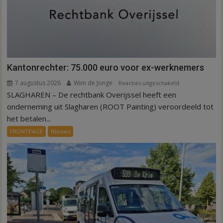
Kantonrechter: 75.000 euro voor ex-werknemers
7 augustus 2026
Wim de Jonge
voor
Reacties uitgeschakeld
SLAGHAREN – De rechtbank Overijssel heeft een
Kantonrechter:
75.000
onderneming uit Slagharen (ROOT Painting) veroordeeld tot
euro
het betalen...
voor
FRONTPAGE
Nieuws
ex-
werknemers