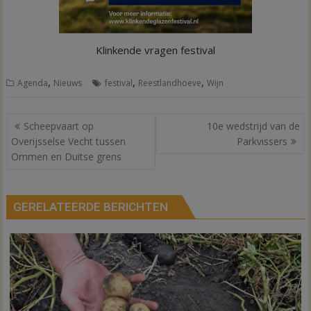
Klinkende vragen festival
,
,
,
Agenda
Nieuws
festival
Reestlandhoeve
Wijn
Bericht
Scheepvaart op
10e wedstrijd van de
navigatie
Overijsselse Vecht tussen
Parkvissers
Ommen en Duitse grens
GERELATEERDE BERICHTEN