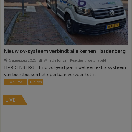
Nieuw ov-systeem verbindt alle kernen Hardenberg
6 augustus 2026
Wim de Jonge
voor
Reacties uitgeschakeld
HARDENBERG – Eind volgend jaar moet een extra systeem
Nieuw
ov-
van buurtbussen het openbaar vervoer tot in...
systeem
FRONTPAGE
Nieuws
verbindt
alle
kernen
LIVE
Hardenberg