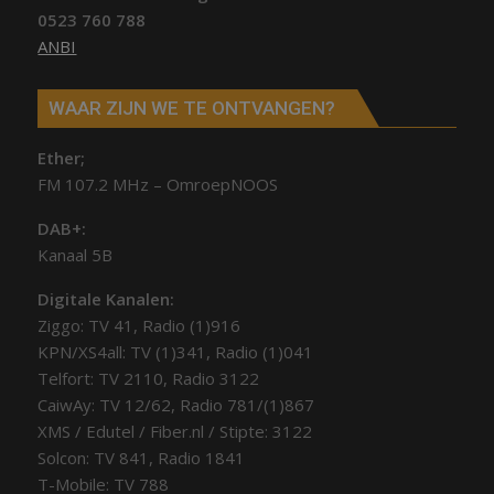
0523 760 788
ANBI
WAAR ZIJN WE TE ONTVANGEN?
Ether;
FM 107.2 MHz – OmroepNOOS
DAB+:
Kanaal 5B
Digitale Kanalen:
Ziggo: TV 41, Radio (1)916
KPN/XS4all: TV (1)341, Radio (1)041
Telfort: TV 2110, Radio 3122
CaiwAy: TV 12/62, Radio 781/(1)867
XMS / Edutel / Fiber.nl / Stipte: 3122
Solcon: TV 841, Radio 1841
T-Mobile: TV 788