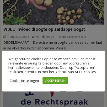
VIDEO Invloed droogte op aardappeloogst
7 augustus 2026
Wim de Jonge
voor
Reacties uitgeschakeld
DEDEMSVAART – De extreme droogte van deze zomer laat
VIDEO
Invloed
in de akkerbouw zijn sporen na. Vooral...
droogte
FRONTPAGE
Nieuws
op
We gebruiken cookies op onze website om u de meest
relevante ervaring te bieden door uw voorkeuren en
aardappeloogst
herhaalbezoeken te onthouden. Door op "Accepteren"
te klikken, stemt u in met het gebruik van ALLE cookies.
Cookie instellingen
ACCEPTEEREN