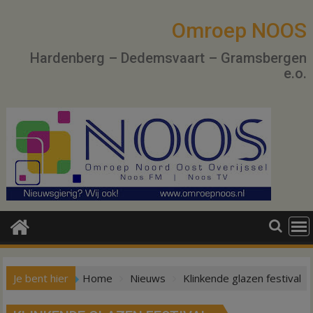
Ga
naar
Omroep NOOS
de
Hardenberg – Dedemsvaart – Gramsbergen
inhoud
e.o.
Je bent hier
Home
Nieuws
Klinkende glazen festival