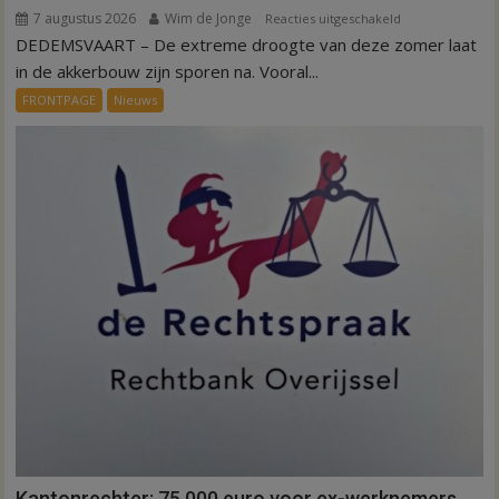
7 augustus 2026
Wim de Jonge
voor
Reacties uitgeschakeld
DEDEMSVAART – De extreme droogte van deze zomer laat
VIDEO
Invloed
in de akkerbouw zijn sporen na. Vooral...
droogte
FRONTPAGE
Nieuws
op
aardappeloogst
Kantonrechter: 75.000 euro voor ex-werknemers