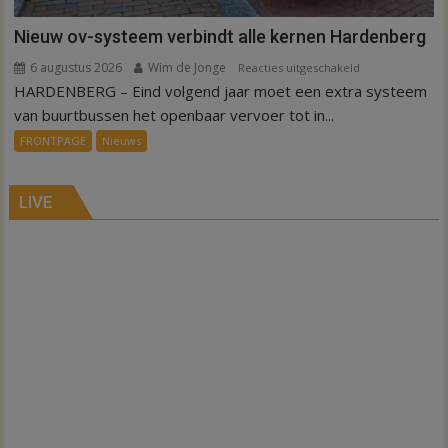
Nieuw ov-systeem verbindt alle kernen Hardenberg
6 augustus 2026
Wim de Jonge
voor
Reacties uitgeschakeld
HARDENBERG – Eind volgend jaar moet een extra systeem
Nieuw
ov-
van buurtbussen het openbaar vervoer tot in...
systeem
FRONTPAGE
Nieuws
verbindt
alle
kernen
LIVE
Hardenberg