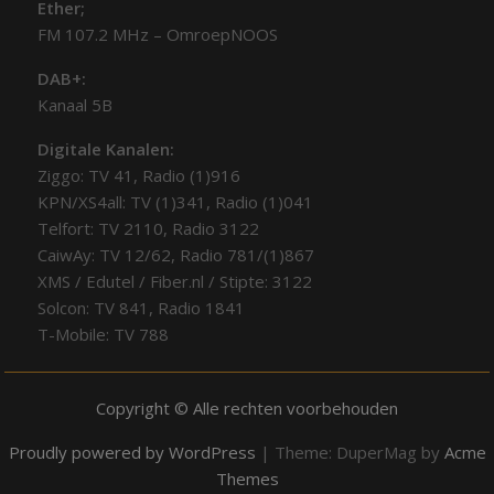
Ether;
FM 107.2 MHz – OmroepNOOS
DAB+:
Kanaal 5B
Digitale Kanalen:
Ziggo: TV 41, Radio (1)916
KPN/XS4all: TV (1)341, Radio (1)041
Telfort: TV 2110, Radio 3122
CaiwAy: TV 12/62, Radio 781/(1)867
XMS / Edutel / Fiber.nl / Stipte: 3122
Solcon: TV 841, Radio 1841
T-Mobile: TV 788
Copyright © Alle rechten voorbehouden
Proudly powered by WordPress
|
Theme: DuperMag by
Acme
Themes