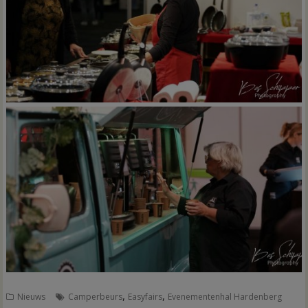
,
,
Nieuws
Camperbeurs
Easyfairs
Evenementenhal Hardenberg