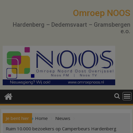
Ga
naar
Omroep NOOS
de
Hardenberg – Dedemsvaart – Gramsbergen
inhoud
e.o.
Je bent hier
Home
Nieuws
Ruim 10.000 bezoekers op Camperbeurs Hardenberg