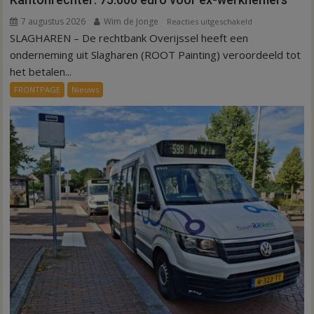
7 augustus 2026
Wim de Jonge
voor
Reacties uitgeschakeld
SLAGHAREN – De rechtbank Overijssel heeft een
Kantonrechter:
75.000
onderneming uit Slagharen (ROOT Painting) veroordeeld tot
euro
het betalen...
voor
FRONTPAGE
Nieuws
ex-
werknemers