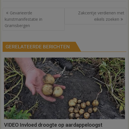
Bericht
Gevarieerde
Zakcentje verdienen met
navigatie
kunstmanifestatie in
eikels zoeken
Gramsbergen
GERELATEERDE BERICHTEN
VIDEO Invloed droogte op aardappeloogst