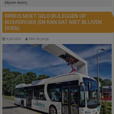
blijven doen)
RRREIS MOET GELD BIJLEGGEN OP
BUSVERVOER (EN KAN DAT NIET BLIJVEN
DOEN)
8 juli 2026
Wim de Jonge