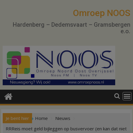
Ga
naar
Omroep NOOS
de
Hardenberg – Dedemsvaart – Gramsbergen
inhoud
e.o.
Je bent hier
Home
Nieuws
RRReis moet geld bijleggen op busvervoer (en kan dat niet