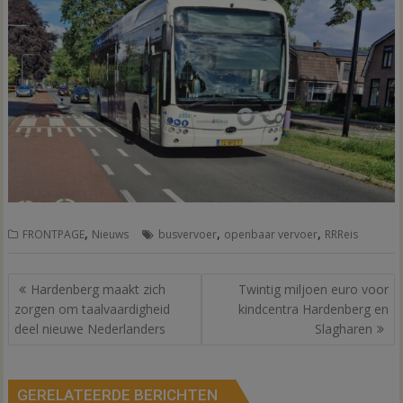
,
,
,
FRONTPAGE
Nieuws
busvervoer
openbaar vervoer
RRReis
Bericht
Hardenberg maakt zich
Twintig miljoen euro voor
navigatie
zorgen om taalvaardigheid
kindcentra Hardenberg en
deel nieuwe Nederlanders
Slagharen
GERELATEERDE BERICHTEN