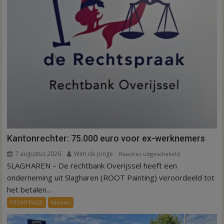
Kantonrechter: 75.000 euro voor ex-werknemers
7 augustus 2026
Wim de Jonge
voor
Reacties uitgeschakeld
SLAGHAREN – De rechtbank Overijssel heeft een
Kantonrechter:
75.000
onderneming uit Slagharen (ROOT Painting) veroordeeld tot
euro
het betalen...
voor
FRONTPAGE
Nieuws
ex-
werknemers