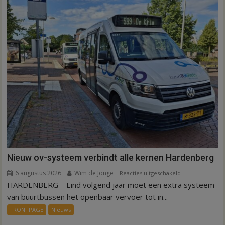
Nieuw ov-systeem verbindt alle kernen Hardenberg
6 augustus 2026
Wim de Jonge
voor
Reacties uitgeschakeld
HARDENBERG – Eind volgend jaar moet een extra systeem
Nieuw
ov-
van buurtbussen het openbaar vervoer tot in...
systeem
FRONTPAGE
Nieuws
verbindt