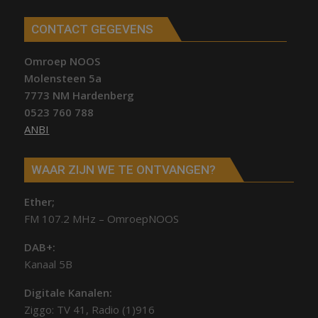
CONTACT GEGEVENS
Omroep NOOS
Molensteen 5a
7773 NM Hardenberg
0523 760 788
ANBI
WAAR ZIJN WE TE ONTVANGEN?
Ether;
FM 107.2 MHz – OmroepNOOS
DAB+:
Kanaal 5B
Digitale Kanalen:
Ziggo: TV 41, Radio (1)916