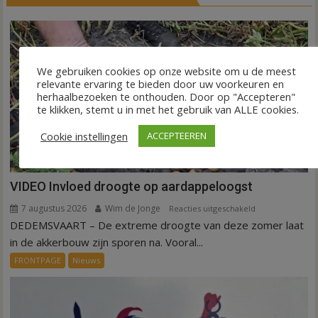
We gebruiken cookies op onze website om u de meest
relevante ervaring te bieden door uw voorkeuren en
herhaalbezoeken te onthouden. Door op "Accepteren"
te klikken, stemt u in met het gebruik van ALLE cookies.
Cookie instellingen
ACCEPTEEREN
VIDEO Invloed droogte op aardappeloogst
7 augustus 2026
Wim de Jonge
voor
Reacties uitgeschakeld
DEDEMSVAART – De extreme droogte van deze zomer laat
VIDEO
Invloed
in de akkerbouw zijn sporen na. Vooral...
droogte
FRONTPAGE
Nieuws
op
aardappeloogst