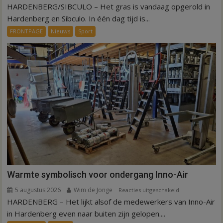
HARDENBERG/SIBCULO – Het gras is vandaag opgerold in
Binnen
een
Hardenberg en Sibculo. In één dag tijd is...
dag
FRONTPAGE
Nieuws
Sport
is
kunstgras
weg
in
Hardenberg
en
Sibculo
Warmte symbolisch voor ondergang Inno-Air
5 augustus 2026
Wim de Jonge
voor
Reacties uitgeschakeld
HARDENBERG – Het lijkt alsof de medewerkers van Inno-Air
Warmte
symbolisch
in Hardenberg even naar buiten zijn gelopen....
voor