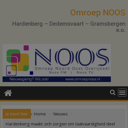
Ga
naar
Omroep NOOS
de
Hardenberg – Dedemsvaart – Gramsbergen
inhoud
e.o.
Je bent hier
Home
Nieuws
Hardenberg maakt zich zorgen om taalvaardigheid deel