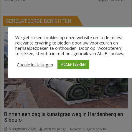
GERELATEERDE BERICHTEN
We gebruiken cookies op onze website om u de meest
relevante ervaring te bieden door uw voorkeuren en
herhaalbezoeken te onthouden. Door op "Accepteren"
te klikken, stemt u in met het gebruik van ALLE cookies.
Cookie instellingen
ACCEPTEEREN
Binnen een dag is kunstgras weg in Hardenberg en
Sibculo
5 augustus 2026
Wim de Jonge
voor
Reacties uitgeschakeld