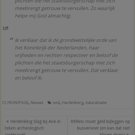
plichten die het staatsburgerschap met zich
meebrengt getrouw te vervullen. Zo waarlijk
helpe mij God almachtig.
Of:
Ik verklaar dat ik de grondwettelijke orde van
het Koninkrijk der Nederlanden, haar
vrijheden en rechten respecteer en beloof de
plichten die het staatsburgerschap met zich
meebrengt getrouw te vervullen. Dat verklaar
en beloof ik.
,
,
,
FRONTPAGE
Nieuws
eed
Hardenberg
naturalisatie
Bericht
Herdenking Slag bij Ane in
RRReis moet geld bijleggen op
navigatie
teken archeologisch
busvervoer (en kan dat niet
onderzoek
blijven doen)