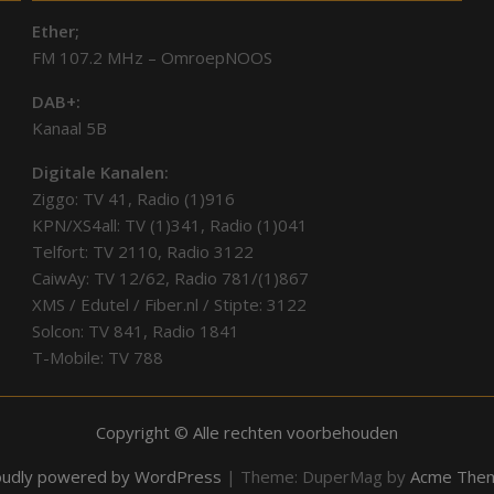
Ether;
FM 107.2 MHz – OmroepNOOS
DAB+:
Kanaal 5B
Digitale Kanalen:
Ziggo: TV 41, Radio (1)916
KPN/XS4all: TV (1)341, Radio (1)041
Telfort: TV 2110, Radio 3122
CaiwAy: TV 12/62, Radio 781/(1)867
XMS / Edutel / Fiber.nl / Stipte: 3122
Solcon: TV 841, Radio 1841
T-Mobile: TV 788
Copyright © Alle rechten voorbehouden
oudly powered by WordPress
|
Theme: DuperMag by
Acme The