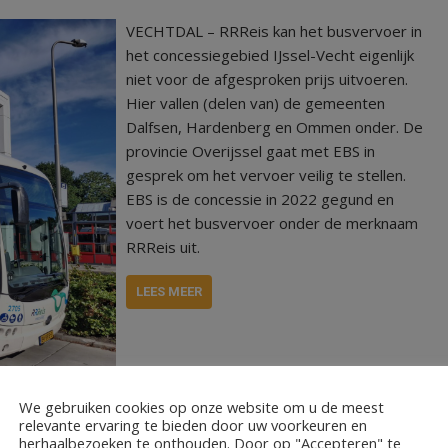
VECHTDAL – RRReis kan het busvervoer in
het concessiegebied IJssel-Vecht eigenlijk
niet voor de afgesproken prijs uitvoeren.
Hier vallen (delen van) de gemeenten
Dalfsen, Hardenberg en Ommen onder. De
provincie Overijssel gaat met EBS in
gesprek om het vervoer veilig te stellen.
EBS is de concessie in 2022 gegund en
voert het busvervoer onder de merknaam
RRReis uit.
LEES MEER
RReis
We gebruiken cookies op onze website om u de meest
relevante ervaring te bieden door uw voorkeuren en
herhaalbezoeken te onthouden. Door op "Accepteren" te
ochtend niet