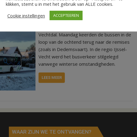
klikken, stemt u in met het gebruik van ALLE cookies.
Cookie instellingen
ACCEPTEEREN
REGIO – Alle RRReis bussen van vervoerder
EBS rijden dinsdagochtend niet in het
Vechtdal. Maandag keerden de bussen in de
loop van de ochtend terug naar de remises
(zoals in Dedemsvaart). In de regio IJssel-
Vecht werd het busverkeer stilgelegd
vanwege winterse omstandigheden.
LEES MEER
WAAR ZIJN WE TE ONTVANGEN?