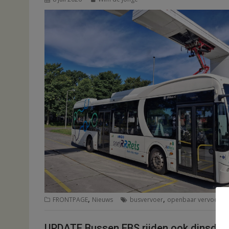
,
,
,
FRONTPAGE
Nieuws
busvervoer
openbaar vervoer
R
UPDATE Bussen EBS rijden ook dinsdag