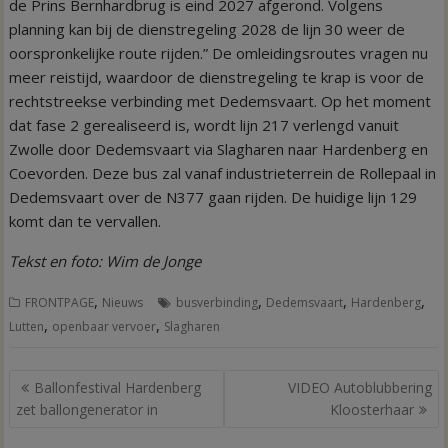
de Prins Bernhardbrug is eind 2027 afgerond. Volgens
planning kan bij de dienstregeling 2028 de lijn 30 weer de
oorspronkelijke route rijden.” De omleidingsroutes vragen nu
meer reistijd, waardoor de dienstregeling te krap is voor de
rechtstreekse verbinding met Dedemsvaart. Op het moment
dat fase 2 gerealiseerd is, wordt lijn 217 verlengd vanuit
Zwolle door Dedemsvaart via Slagharen naar Hardenberg en
Coevorden. Deze bus zal vanaf industrieterrein de Rollepaal in
Dedemsvaart over de N377 gaan rijden. De huidige lijn 129
komt dan te vervallen.
Tekst en foto: Wim de Jonge
,
,
,
,
FRONTPAGE
Nieuws
busverbinding
Dedemsvaart
Hardenberg
,
,
Lutten
openbaar vervoer
Slagharen
Bericht
Ballonfestival Hardenberg
VIDEO Autoblubbering
navigatie
zet ballongenerator in
Kloosterhaar