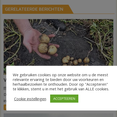
GERELATEERDE BERICHTEN
We gebruiken cookies op onze website om u de meest
relevante ervaring te bieden door uw voorkeuren en
VIDEO Invloed droogte op aardappeloogst
herhaalbezoeken te onthouden. Door op "Accepteren"
7 augustus 2026
Wim de Jonge
voor
te klikken, stemt u in met het gebruik van ALLE cookies.
Reacties uitgeschakeld
DEDEMSVAART – De extreme droogte van deze zomer laat
VIDEO
Cookie instellingen
ACCEPTEEREN
Invloed
in de akkerbouw zijn sporen na. Vooral...
droogte
FRONTPAGE
Nieuws
op
aardappeloogst