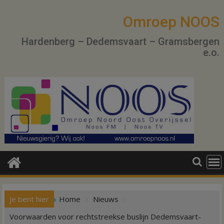
Ga
naar
Omroep NOOS
de
Hardenberg – Dedemsvaart – Gramsbergen
inhoud
e.o.
Je bent hier
Home
Nieuws
Voorwaarden voor rechtstreekse buslijn Dedemsvaart-