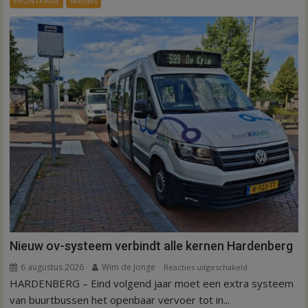
FRONTPAGE
Nieuws
ex-
werknemers
Nieuw ov-systeem verbindt alle kernen Hardenberg
6 augustus 2026
Wim de Jonge
voor
Reacties uitgeschakeld
HARDENBERG – Eind volgend jaar moet een extra systeem
Nieuw
ov-
van buurtbussen het openbaar vervoer tot in...