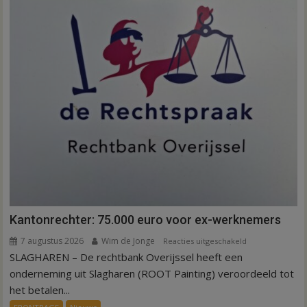
Kantonrechter: 75.000 euro voor ex-werknemers
7 augustus 2026
Wim de Jonge
voor
Reacties uitgeschakeld
SLAGHAREN – De rechtbank Overijssel heeft een
Kantonrechter:
75.000
onderneming uit Slagharen (ROOT Painting) veroordeeld tot
euro
het betalen...
voor