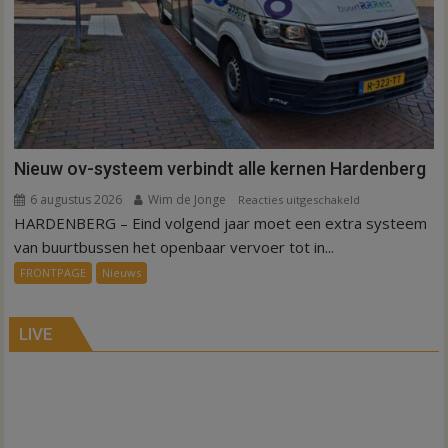
Nieuw ov-systeem verbindt alle kernen Hardenberg
6 augustus 2026
Wim de Jonge
voor
Reacties uitgeschakeld
HARDENBERG – Eind volgend jaar moet een extra systeem
Nieuw
ov-
van buurtbussen het openbaar vervoer tot in...
systeem
FRONTPAGE
Nieuws
verbindt
alle
kernen
LIVE
Hardenberg