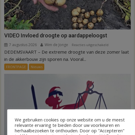
VIDEO Invloed droogte op aardappeloogst
7 augustus 2026
Wim de Jonge
voor
Reacties uitgeschakeld
DEDEMSVAART – De extreme droogte van deze zomer laat
VIDEO
Invloed
in de akkerbouw zijn sporen na. Vooral...
droogte
FRONTPAGE
Nieuws
op
aardappeloogst
We gebruiken cookies op onze website om u de meest
relevante ervaring te bieden door uw voorkeuren en
herhaalbezoeken te onthouden. Door op "Accepteren"