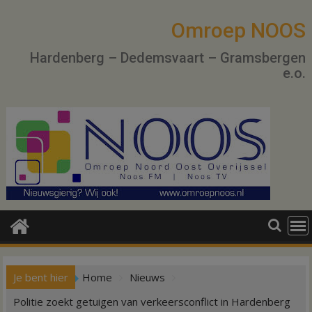
Ga
naar
Omroep NOOS
de
Hardenberg – Dedemsvaart – Gramsbergen
inhoud
e.o.
Je bent hier
Home
Nieuws
Politie zoekt getuigen van verkeersconflict in Hardenberg