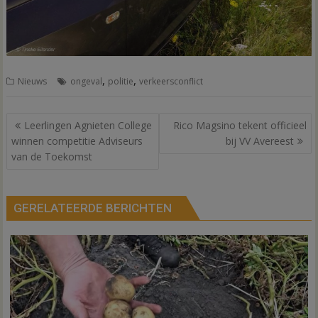
,
,
Nieuws
ongeval
politie
verkeersconflict
Bericht
Leerlingen Agnieten College
Rico Magsino tekent officieel
navigatie
winnen competitie Adviseurs
bij VV Avereest
van de Toekomst
GERELATEERDE BERICHTEN