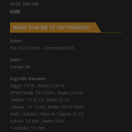
0523 760 788
ANBI
WAAR ZIJN WE TE ONTVANGEN?
Ether;
FM 107.2 MHz – OmroepNOOS
DAB+:
Kanaal 5B
Digitale Kanalen:
Ziggo: TV 41, Radio (1)916
KPN/XS4all: TV (1)341, Radio (1)041
Telfort: TV 2110, Radio 3122
CaiwAy: TV 12/62, Radio 781/(1)867
XMS / Edutel / Fiber.nl / Stipte: 3122
Solcon: TV 841, Radio 1841
T-Mobile: TV 788