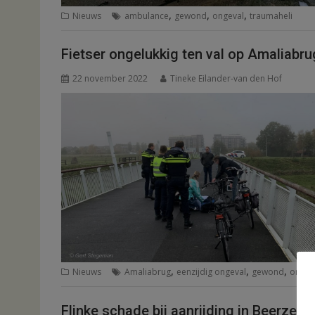
,
,
,
Nieuws
ambulance
gewond
ongeval
traumaheli
Fietser ongelukkig ten val op Amaliabru
22 november 2022
Tineke Eilander-van den Hof
,
,
,
Nieuws
Amaliabrug
eenzijdig ongeval
gewond
ongev
Flinke schade bij aanrijding in Beerzerv