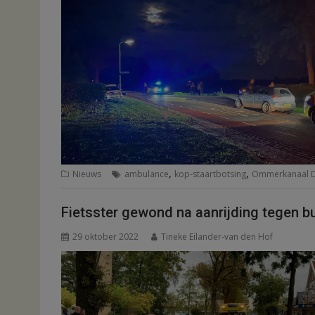
,
,
Nieuws
ambulance
kop-staartbotsing
Ommerkanaal 
Fietsster gewond na aanrijding tegen b
29 oktober 2022
Tineke Eilander-van den Hof