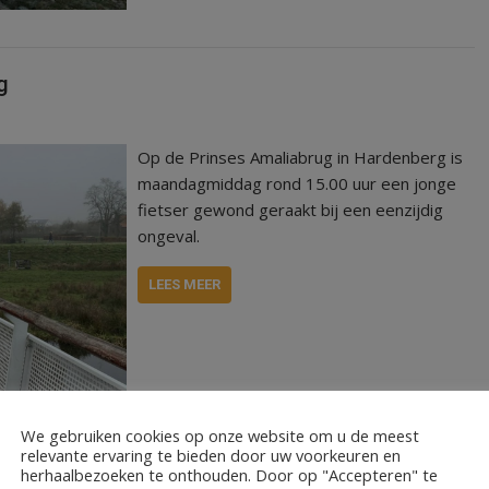
g
Op de Prinses Amaliabrug in Hardenberg is
maandagmiddag rond 15.00 uur een jonge
fietser gewond geraakt bij een eenzijdig
ongeval.
LEES MEER
al
We gebruiken cookies op onze website om u de meest
relevante ervaring te bieden door uw voorkeuren en
herhaalbezoeken te onthouden. Door op "Accepteren" te
eld