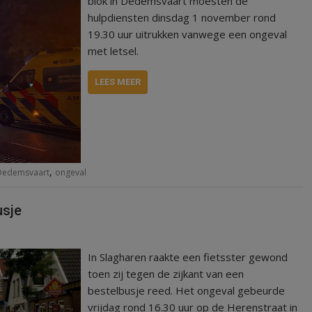
blok in Dedemsvaart moesten de
hulpdiensten dinsdag 1 november rond
19.30 uur uitrukken vanwege een ongeval
met letsel.
LEES MEER
,
Dedemsvaart
ongeval
usje
In Slagharen raakte een fietsster gewond
toen zij tegen de zijkant van een
bestelbusje reed. Het ongeval gebeurde
vrijdag rond 16.30 uur op de Herenstraat in