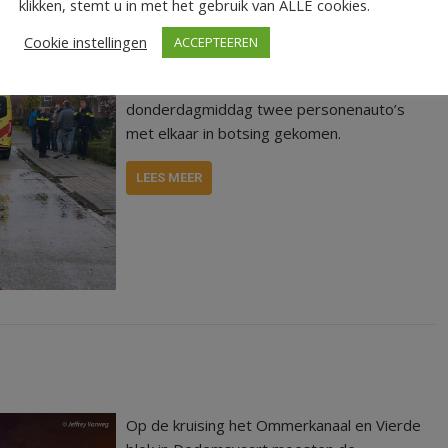
klikken, stemt u in met het gebruik van ALLE cookies.
Cookie instellingen
ACCEPTEEREN
Op de kruising Westerweg met de
Schuurmanstraat in Beerzerveld zijn
donderdagmiddag twee personenauto’s
met elkaar in botsing gekomen.
LEES MEER
Op de kruising het Ommerkanaal en Vierde