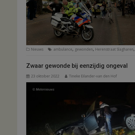
,
,
Nieuws
ambulance
gewonden
Herenstraat Slagharen
Zwaar gewonde bij eenzijdig ongeval
23 oktober 2022
Tineke Eilander-van den Hof