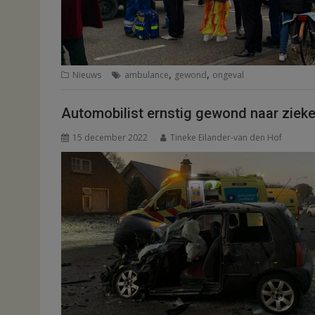
,
,
Nieuws
ambulance
gewond
ongeval
Automobilist ernstig gewond naar ziek
15 december 2022
Tineke Eilander-van den Hof