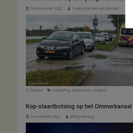
18 november 2022
Tineke Eilander-van den Hof
,
,
Nieuws
Aanrijding
ambulance
ongeval
Kop-staartbotsing op het Ommerkanaal
2 november 2022
Jeffrey Varweg