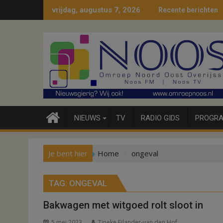
Ga
vrijdag, augustus 7, 2026
Recente berichten
naar
de
inhoud
NIEUWS
TV
RADIO GIDS
PROGRA
Je bent hier
Home
ongeval
TAG:
ONGEVAL
Bakwagen met witgoed rolt sloot in
5 mei 2023
Tineke Eilander-van den Hof