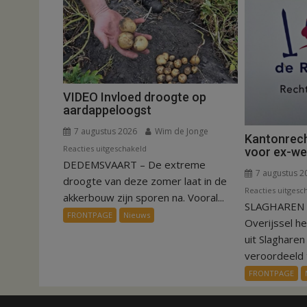
VIDEO Invloed droogte op
aardappeloogst
7 augustus 2026
Wim de Jonge
Kantonrech
voor
Reacties uitgeschakeld
voor ex-w
DEDEMSVAART – De extreme
VIDEO
7 augustus 2
Invloed
droogte van deze zomer laat in de
Reacties uitgesc
droogte
akkerbouw zijn sporen na. Vooral...
SLAGHAREN –
op
FRONTPAGE
Nieuws
Overijssel h
aardappeloogst
uit Slaghare
veroordeeld t
FRONTPAGE