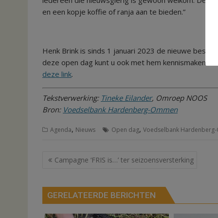
en een kopje koffie of ranja aan te bieden.”
Henk Brink is sinds 1 januari 2023 de nieuwe best
deze open dag kunt u ook met hem kennismaken. Meer
deze link
.
Tekstverwerking:
Tineke Eilander
, Omroep NOOS
Bron:
Voedselbank Hardenberg-Ommen
,
,
Agenda
Nieuws
Open dag
Voedselbank Hardenber
Bericht
Campagne ‘FRIS is…’ ter seizoensversterking
navigatie
GERELATEERDE BERICHTEN