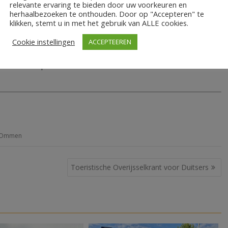
relevante ervaring te bieden door uw voorkeuren en
herhaalbezoeken te onthouden. Door op "Accepteren" te
klikken, stemt u in met het gebruik van ALLE cookies.
Cookie instellingen
ACCEPTEEREN
uursvoorzitter van Voedselbank Ommen-Hardenberg. Tijdens
 over de presentatie van Henk als voorzitter leest u via
g-Ommen
Toeristische Overijsselkrant voor Duitsers