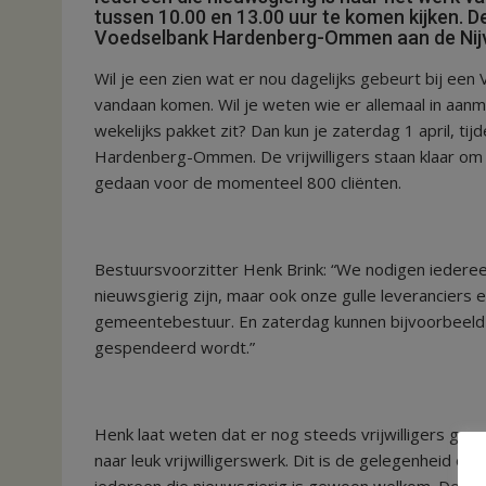
tussen 10.00 en 13.00 uur te komen kijken. De
Voedselbank Hardenberg-Ommen aan de Nijve
Wil je een zien wat er nou dagelijks gebeurt bij ee
vandaan komen. Wil je weten wie er allemaal in aanm
wekelijks pakket zit? Dan kun je zaterdag 1 april, t
Hardenberg-Ommen. De vrijwilligers staan klaar om i
gedaan voor de momenteel 800 cliënten.
Bestuursvoorzitter Henk Brink: “We nodigen iederee
nieuwsgierig zijn, maar ook onze gulle leveranciers 
gemeentebestuur. En zaterdag kunnen bijvoorbeeld oo
gespendeerd wordt.”
Henk laat weten dat er nog steeds vrijwilligers gez
naar leuk vrijwilligerswerk. Dit is de gelegenheid om 
iedereen die nieuwsgierig is gewoon welkom. De vrij