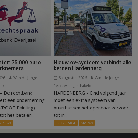
ter: 75.000 euro
Nieuw ov-systeem verbindt alle
erknemers
kernen Hardenberg
026
Wim de Jonge
6 augustus 2026
Wim de Jonge
voor
voor
hakeld
Reacties uitgeschakeld
 De rechtbank
Kantonrechter:
HARDENBERG – Eind volgend jaar
Nieuw
75.000
ov-
eeft een onderneming
moet een extra systeem van
euro
systeem
n (ROOT Painting)
buurtbussen het openbaar vervoer
voor
verbindt
ot het betalen...
tot in...
ex-
alle
Nieuws
FRONTPAGE
Nieuws
werknemers
kernen
Hardenberg