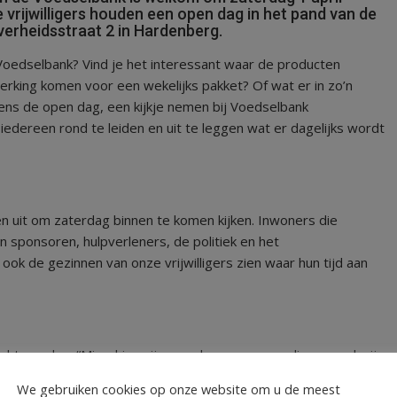
 vrijwilligers houden een open dag in het pand van de
rheidsstraat 2 in Hardenberg.
n Voedselbank? Vind je het interessant waar de producten
erking komen voor een wekelijks pakket? Of wat er in zo’n
ijdens de open dag, een kijkje nemen bij Voedselbank
edereen rond te leiden en uit te leggen wat er dagelijks wordt
n uit om zaterdag binnen te komen kijken. Inwoners die
en sponsoren, hulpverleners, de politiek en het
k de gezinnen van onze vrijwilligers zien waar hun tijd aan
ocht worden: “Misschien zijn er ook nog mensen die op zoek zijn
eerst vrijblijvend te komen kijken. Maar eigenlijk is dus
We gebruiken cookies op onze website om u de meest
willigers staan in klaar om iedere bezoeker te woord te staan