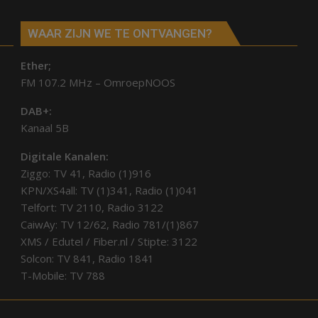
WAAR ZIJN WE TE ONTVANGEN?
Ether;
FM 107.2 MHz – OmroepNOOS
DAB+:
Kanaal 5B
Digitale Kanalen:
Ziggo: TV 41, Radio (1)916
KPN/XS4all: TV (1)341, Radio (1)041
Telfort: TV 2110, Radio 3122
CaiwAy: TV 12/62, Radio 781/(1)867
XMS / Edutel / Fiber.nl / Stipte: 3122
Solcon: TV 841, Radio 1841
T-Mobile: TV 788